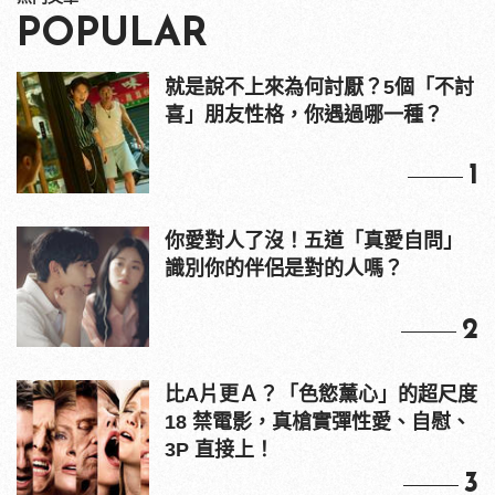
POPULAR
就是說不上來為何討厭？5個「不討
喜」朋友性格，你遇過哪一種？
1
你愛對人了沒！五道「真愛自問」
識別你的伴侶是對的人嗎？
2
比A片更Ａ？「色慾薰心」的超尺度
18 禁電影，真槍實彈性愛、自慰、
3P 直接上！
3