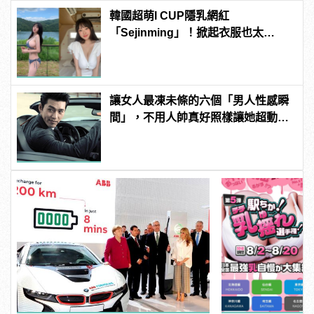
韓國超萌I CUP隱乳網紅
「Sejinming」！掀起衣服也太
「胸」了吧！ | manfashion這樣變型
男
讓女人最凍未條的六個「男人性感瞬
間」，不用人帥真好照樣讓她超動
心！