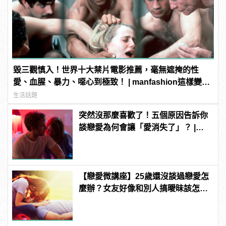
毀三觀慎入！世界十大禁片電影推薦，毫無遮掩的性
愛、血腥、暴力、噁心到極致！ | manfashion這樣變型
男
生活話題
突然沒那麼喜歡了！五個原因告訴你
談戀愛為何會讓「愛消失了」？ |
manfashion這樣變型男
【戀愛微講座】25歲還沒談過戀愛怎
麼辦？女友好像和別人搞曖昧該怎麼
查？快看5大常見戀愛問題的解決之
道！