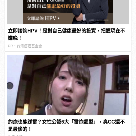
立即諮詢HPV！是對自己健康最好的投資，把握現在不
嫌晚！
PR・台灣癌症基金會
約炮也能踩雷？女性公認6大「雷炮類型」，臭GG還不
是最慘的！