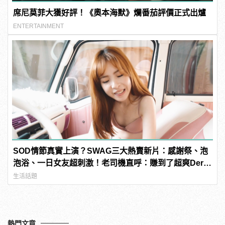
席尼莫菲大獲好評！《奧本海默》爛番茄評價正式出爐
ENTERTAINMENT
SOD情節真實上演？SWAG三大熱賣新片：感謝祭、泡
泡浴、一日女友超刺激！老司機直呼：賺到了超爽Der～
| manfashion這樣變型男
生活話題
熱門文章