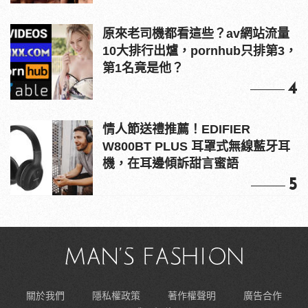
原來老司機都看這些？av網站流量
10大排行出爐，pornhub只排第3，
第1名竟是他？
4
情人節送禮推薦！EDIFIER
W800BT PLUS 耳罩式無線藍牙耳
機，在耳邊傾訴甜言蜜語
5
關於我們
隱私權政策
著作權聲明
廣告合作