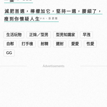
一個
減肥首選，檸檬加它，堅持一週，腰細了，
瘦到你懷疑人生
PR・新素簡
生活玩物
正妹／型男
型男知識家
早洩
自慰
打手槍
射精
遲射
愛愛
性愛
GG
Advertisements