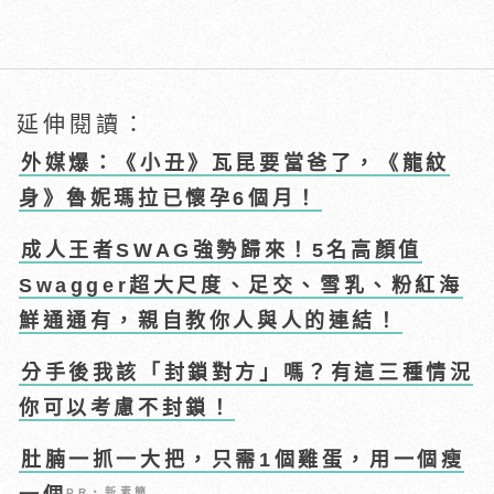
延伸閱讀：
外媒爆：《小丑》瓦昆要當爸了，《龍紋
身》魯妮瑪拉已懷孕6個月！
成人王者SWAG強勢歸來！5名高顏值
Swagger超大尺度、足交、雪乳、粉紅海
鮮通通有，親自教你人與人的連結！
分手後我該「封鎖對方」嗎？有這三種情況
你可以考慮不封鎖！
肚腩一抓一大把，只需1個雞蛋，用一個瘦
PR・新素簡