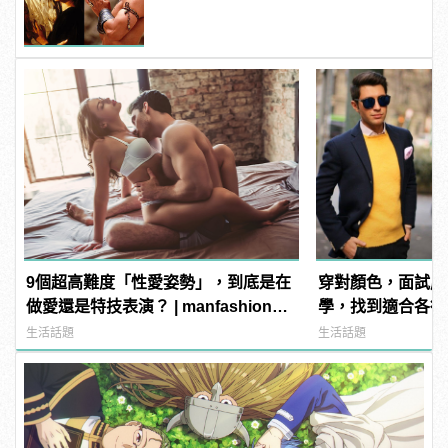
發福！
9個超高難度「性愛姿勢」，到底是在
穿對顏色，面試成
做愛還是特技表演？ | manfashion這
學，找到適合各行
樣變型男
生活話題
生活話題