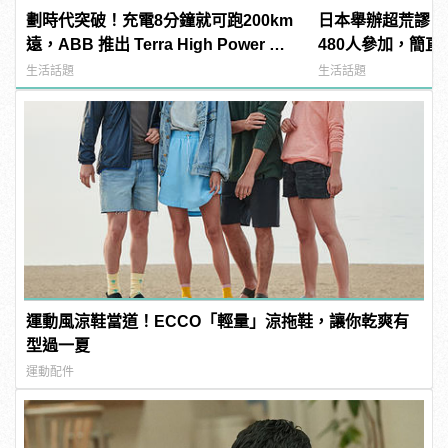
劃時代突破！充電8分鐘就可跑200km
日本舉辦超荒謬「
遠，ABB 推出 Terra High Power 直
480人參加，簡直
流高速充電系統
manfashion這
生活話題
生活話題
運動風涼鞋當道！ECCO「輕量」涼拖鞋，讓你乾爽有
型過一夏
運動配件