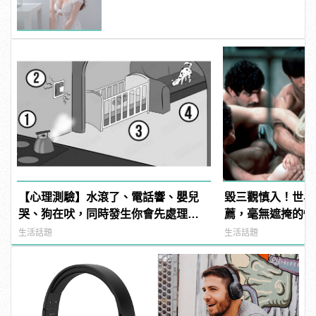
| manfashion這樣變型男
【心理測驗】水滾了、電話響、嬰兒
毀三觀慎入！世界
哭、狗在吠，同時發生你會先處理哪
薦，毫無遮掩的性
件事？ | manfashion這樣變型男
噁心到極致！ | ma
生活話題
生活話題
男