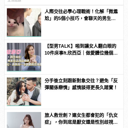
生活話題
人際交往必學心理戰術！化解「微尷
尬」的5個小技巧，會聊天的男生更
有魅力！ | manfashion這樣變型男
【型男TALK】啪到讓女人翻白眼的
10件床事ft.欣西亞｜做愛體位幾個剛
好？抽插時間xx分鐘是極限！
分手後立刻跟新對象交往？避免「反
彈關係戀情」感情談得更長久踏實！
旅人救世劍？連女生都會犯的「仇女
症」，你到底是厭女還是性別歧視？