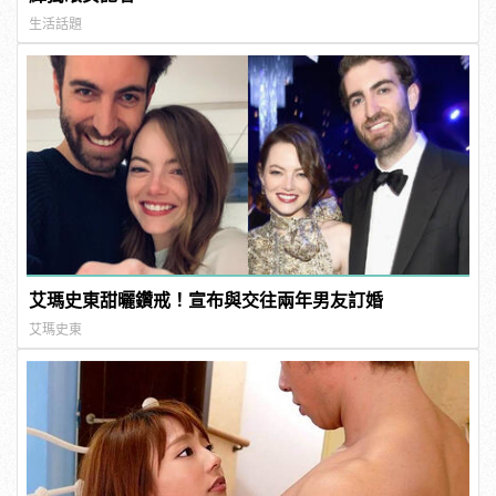
生活話題
艾瑪史東甜曬鑽戒！宣布與交往兩年男友訂婚
艾瑪史東