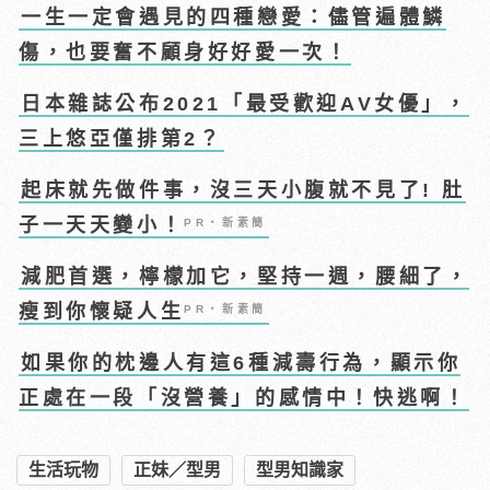
一生一定會遇見的四種戀愛：儘管遍體鱗
傷，也要奮不顧身好好愛一次！
日本雜誌公布2021「最受歡迎AV女優」，
三上悠亞僅排第2？
起床就先做件事，沒三天小腹就不見了! 肚
子一天天變小！
PR・新素簡
減肥首選，檸檬加它，堅持一週，腰細了，
瘦到你懷疑人生
PR・新素簡
如果你的枕邊人有這6種減壽行為，顯示你
正處在一段「沒營養」的感情中！快逃啊！
生活玩物
正妹／型男
型男知識家