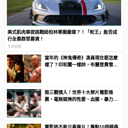
美式肌肉車欲挑戰紐柏林單圈最速？！「蛇王」能否成
行全靠群眾募資！
生活話題
當年的《神鬼傳奇》演員現在都怎麼
樣了？印和闐一樣帥，布蘭登費雪大
發福！
毀三觀慎入！世界十大禁片電影推
薦，毫無遮掩的性愛、血腥、暴力、
噁心到極致！
電影迷不能只看爽片！盤點10部經典