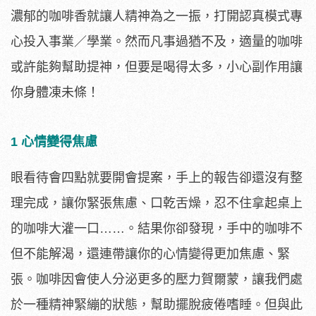
濃郁的咖啡香就讓人精神為之一振，打開認真模式專
心投入事業／學業。然而凡事過猶不及，適量的咖啡
或許能夠幫助提神，但要是喝得太多，小心副作用讓
你身體凍未條！
1 心情變得焦慮
眼看待會四點就要開會提案，手上的報告卻還沒有整
理完成，讓你緊張焦慮、口乾舌燥，忍不住拿起桌上
的咖啡大灌一口……。結果你卻發現，手中的咖啡不
但不能解渴，還連帶讓你的心情變得更加焦慮、緊
張。咖啡因會使人分泌更多的壓力賀爾蒙，讓我們處
於一種精神緊繃的狀態，幫助擺脫疲倦嗜睡。但與此