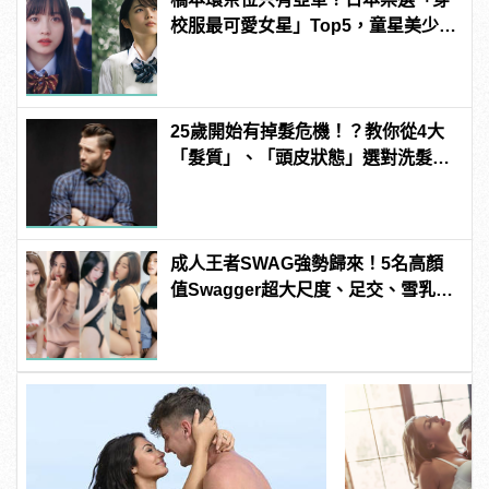
校服最可愛女星」Top5，童星美少女
奪冠！
25歲開始有掉髮危機！？教你從4大
「髮質」、「頭皮狀態」選對洗髮
品，避免落髮、保養清潔一次到位！
成人王者SWAG強勢歸來！5名高顏
值Swagger超大尺度、足交、雪乳、
粉紅海鮮通通有，親自教你人與人的
連結！ | manfashion這樣變型男