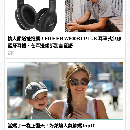
情人節送禮推薦！EDIFIER W800BT PLUS 耳罩式無線
藍牙耳機，在耳邊傾訴甜言蜜語
新聞
當媽了一樣正翻天！好萊塢人氣辣媽Top10