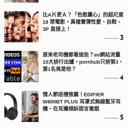
比A片更Ａ？「色慾薰心」的超尺度
18 禁電影，真槍實彈性愛、自慰、
3P 直接上！
3
原來老司機都看這些？av網站流量
10大排行出爐，pornhub只排第3，
第1名竟是他？
4
情人節送禮推薦！EDIFIER
W800BT PLUS 耳罩式無線藍牙耳
機，在耳邊傾訴甜言蜜語
5