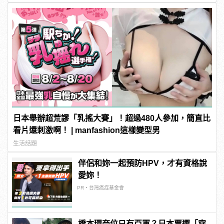
日本舉辦超荒謬「乳搖大賽」！超過480人參加，簡直比
看片還刺激啊！ | manfashion這樣變型男
生活話題
伴侶和妳一起預防HPV，才有資格說
愛妳！
PR・台灣癌症基金會
橋本環奈位只有亞軍？日本票選「穿