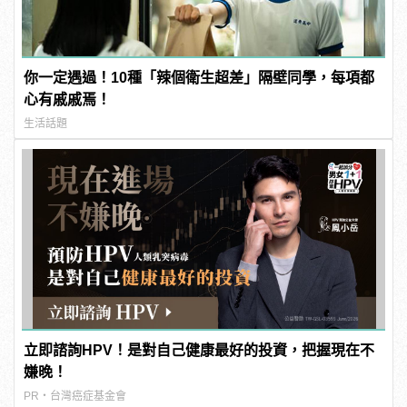
你一定遇過！10種「辣個衛生超差」隔壁同學，每項都
心有戚戚焉！
生活話題
立即諮詢HPV！是對自己健康最好的投資，把握現在不
嫌晚！
PR・台灣癌症基金會