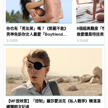
你也有「男友屌」嗎？《慾罷不能》
9個超高難度「性
男神告訴你女人最愛「Boyfriend
做愛還是特技表演？ |
Dick」是啥？
樣變型男
生活話題
生活話題
【MF放映室】「控制」羅莎蒙派克《私人戰爭》精湛演
繹獨眼女記者