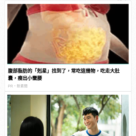
腹部脂肪的「剋星」找到了，常吃這幾物，吃走大肚
囊，瘦出小蠻腰
PR・新素簡