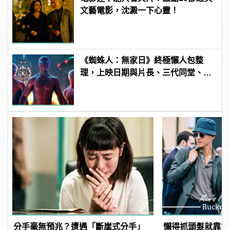
文藝電影，沈澱一下心靈！
《蜘蛛人：無家日》終極懶人包整
理，上映日期與片長、三代同堂、湯
姆霍蘭德去向......
分手毫無預兆？遭遇「斷崖式分手」
懶得抓頭髮就靠它