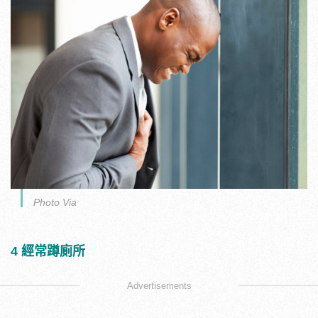
Photo Via
4 經常蹲廁所
Advertisements