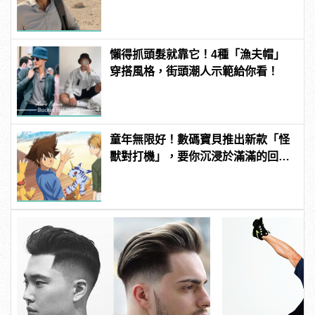
懶得抓頭髮就靠它！4種「漁夫帽」
穿搭風格，街頭潮人示範給你看！
童年無限好！數碼寶貝推出新款「怪
獸對打機」，要你沉浸於滿滿的回憶
殺！ | manfashion這樣變型男