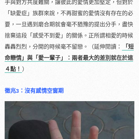
手與對方共度難關，讓彼此的愛情更加堅定，但對於
「缺愛症」族群來說，不再甜蜜的愛情沒有存在的必
要，一旦遇到磨合期就會毫不猶豫的提出分手，盡快
捨棄這段「感受不到愛」的關係。正所謂相愛的時候
轟轟烈烈，分開的時候毫不留戀。（延伸閱讀：
「短
命戀情」與「愛一輩子」：兩者最大的差別就在於這
４點！
）
徵兆3：沒有感情空窗期