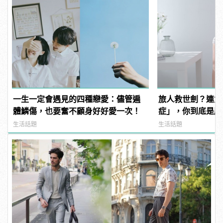
一生一定會遇見的四種戀愛：儘管遍
旅人救世劍？連女
體鱗傷，也要奮不顧身好好愛一次！
症」，你到底是厭
manfashion這
生活話題
生活話題