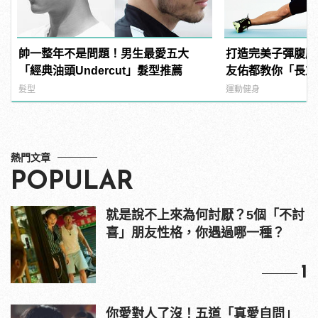
帥一整年不是問題！男生最愛五大
打造完美子彈腹肌
「經典油頭Undercut」髮型推薦
友佑都教你「長友
髮型
運動健身
熱門文章
POPULAR
就是說不上來為何討厭？5個「不討
喜」朋友性格，你遇過哪一種？
1
你愛對人了沒！五道「真愛自問」