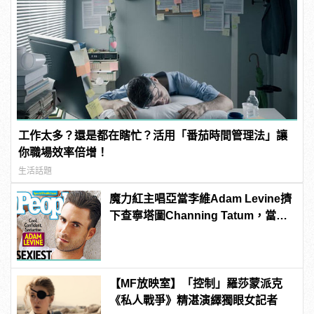
工作太多？還是都在瞎忙？活用「番茄時間管理法」讓
你職場效率倍增！
生活話題
魔力紅主唱亞當李維Adam Levine擠
下查寧塔圖Channing Tatum，當選
《PEOPLE》時人雜誌2013年最性感
男人！
【MF放映室】「控制」羅莎蒙派克
《私人戰爭》精湛演繹獨眼女記者