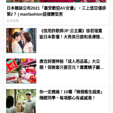
日本雜誌公布2021「最受歡迎AV女優」，三上悠亞僅排
第2？ | manfashion這樣變型男
生活話題
《信用詐欺師JP:公主篇》徐若瑄重
返日本影壇！大秀英日語和長澤雅美
演技美貌大對決
唐吉訶德神秘「成人用品區」大公
開！保險套只要百元？還賣精子顯微
鏡？
你一定遇過！10種「辣個衛生超差」
隔壁同學，每項都心有戚戚焉！