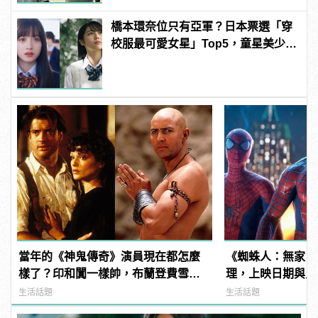
橋本環奈位只有亞軍？日本票選「穿
校服最可愛女星」Top5，童星美少女
奪冠！
當年的《神鬼傳奇》演員現在都怎麼
《蜘蛛人：無家日
樣了？印和闐一樣帥，布蘭登費雪大
理，上映日期與片
發福！
姆霍蘭德去向......
生活話題
生活話題