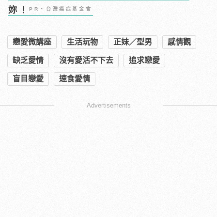
妳！
PR・台灣癌症基金會
戀愛微講座
生活玩物
正妹／型男
感情觀
缺乏愛情
沒有愛活不下去
追求戀愛
盲目戀愛
速食愛情
Advertisements