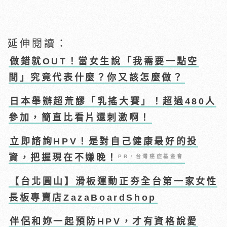
延伸閱讀：
做錯就OUT！當女生說「我需要一點空
間」究竟代表什麼？你又該怎麼做？
日本舉辦超荒謬「乳搖大賽」！超過480人
參加，簡直比看片還刺激啊！
立即諮詢HPV！是對自己健康最好的投
資，把握現在不嫌晚！
PR・台灣癌症基金會
【台北圓山】滑板運動正夯全台第一家女性
長板專賣店ZazaBoardShop
伴侶和妳一起預防HPV，才有資格說愛