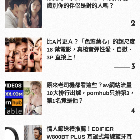
識別你的伴侶是對的人嗎？
2
比A片更Ａ？「色慾薰心」的超尺度
18 禁電影，真槍實彈性愛、自慰、
3P 直接上！
3
原來老司機都看這些？av網站流量
10大排行出爐，pornhub只排第3，
第1名竟是他？
4
情人節送禮推薦！EDIFIER
W800BT PLUS 耳罩式無線藍牙耳