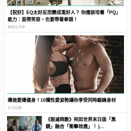
【祝好】EQ太好反而變成濫好人？ 你應該培養「PQ」
能力：面帶笑容，也要帶著拳頭！
職場生存學
邊做愛邊健身！10種性愛姿勢讓你享受同時鍛鍊身材
生活話題
《毀滅倒數》宛如世界末日版「黑
鏡」融合「衝擊效應」！ |