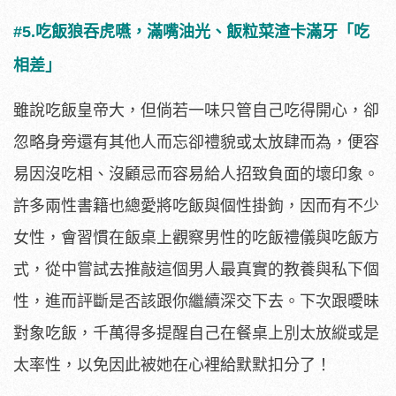
#5.吃飯狼吞虎嚥，滿嘴油光、飯粒菜渣卡滿牙「吃
相差」
雖說吃飯皇帝大，但倘若一味只管自己吃得開心，卻
忽略身旁還有其他人而忘卻禮貌或太放肆而為，便容
易因沒吃相、沒顧忌而容易給人招致負面的壞印象。
許多兩性書籍也總愛將吃飯與個性掛鉤，因而有不少
女性，會習慣在飯桌上觀察男性的吃飯禮儀與吃飯方
式，從中嘗試去推敲這個男人最真實的教養與私下個
性，進而評斷是否該跟你繼續深交下去。下次跟曖昧
對象吃飯，千萬得多提醒自己在餐桌上別太放縱或是
太率性，以免因此被她在心裡給默默扣分了！