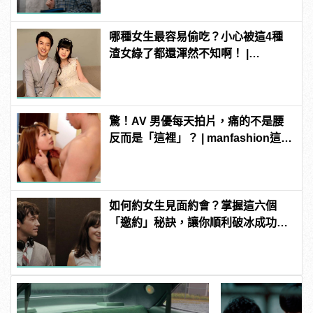
哪種女生最容易偷吃？小心被這4種
渣女綠了都還渾然不知啊！ |
manfashion這樣變型男
驚！AV 男優每天拍片，痛的不是腰
反而是「這裡」？ | manfashion這樣
變型男
如何約女生見面約會？掌握這六個
「邀約」秘訣，讓你順利破冰成功約
到她！