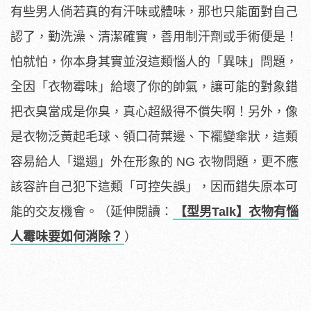
有些男人倘若真的有汗味或體味，那也只能面對自己
認了，勤洗澡、清潔確實，善用制汗劑或手術便是！
怕就怕，你本身其實並沒這類惱人的「異味」問題，
全因「衣物霉味」給壞了你的帥氣，讓可能的對象錯
把衣臭當成是你臭，真心超級得不償失啊！另外，像
是衣物泛黃起毛球、領口荷葉邊、下襬變傘狀，這類
容易給人「邋遢」外在形象的 NG 衣物問題，更不應
該容許自己犯下這類「可控失誤」，因而錯失原本可
能的交友機會。（延伸閱讀：
【型男Talk】衣物有惱
人霉味要如何消除？
）