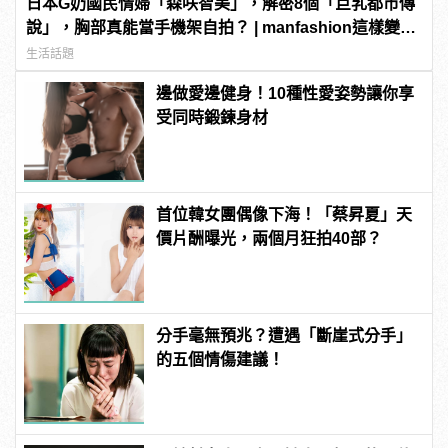
日本G奶國民情婦「森咲智美」，解密8個「巨乳都市傳
說」，胸部真能當手機架自拍？ | manfashion這樣變型
男
生活話題
邊做愛邊健身！10種性愛姿勢讓你享
受同時鍛鍊身材
首位韓女團偶像下海！「蔡昇夏」天
價片酬曝光，兩個月狂拍40部？
分手毫無預兆？遭遇「斷崖式分手」
的五個情傷建議！