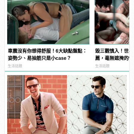
車震沒有你想得舒服！6大缺點盤點：
毀三觀慎入！世界
姿勢少、易抽筋只是小case？
薦，毫無遮掩的性
噁心到極致！ | ma
生活話題
生活話題
男