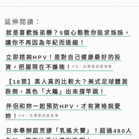
延伸閱讀：
就是喜歡姊弟戀？5個心態教你追求姊姊，
讓你不再因為年紀而退縮！
立即諮詢HPV！是對自己健康最好的投
資，把握現在不嫌晚！
PR・台灣癌症基金會
【18禁】黑人真的比較大？美式足球體測
跌倒，黑色「大鵰」出來撐竿跳！
伴侶和妳一起預防HPV，才有資格說愛
妳！
PR・台灣癌症基金會
日本舉辦超荒謬「乳搖大賽」！超過480人