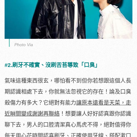
Photo Via
#2.刷牙不確實、沒刷舌苔導致「口臭」
氣味這種東西很玄，哪怕看不到但你若想跟這個人長
期認識相處下去，你就無法忽視它的存在！論及口臭
殺傷力有多大？它絕對有能力
讓原本遠看是天菜，走
近瞬間變成謝謝再聯絡
！想要讓人好好認真跟你認識
聊下去，男人的口腔清潔真心馬虎不得，絕對值得你
每天用心花時間認真刷牙、正確使用牙線、搭配漱口