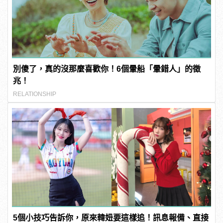
別傻了，真的沒那麼喜歡你！6個暈船「暈錯人」的徵
兆！
RELATIONSHIP
5個小技巧告訴你，原來韓妞要這樣追！訊息報備、直接