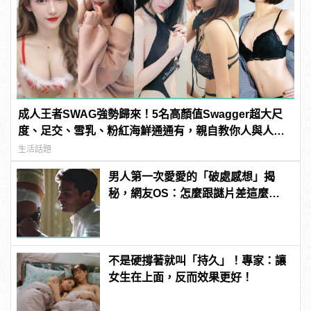
成人王者SWAG強勢歸來！5名高顏值Swagger超大尺
度、足交、雪乳、粉紅海鮮通通有，親自教你人與人的
連結！ | manfashion這樣變型男
生活話題
男人第一次愛愛的「破處感想」揭
秘，網友OS：怎麼跟謎片差這麼
多！？
不是硬撐著就叫「持久」！專家：讓
女生在上面，反而效果更好！