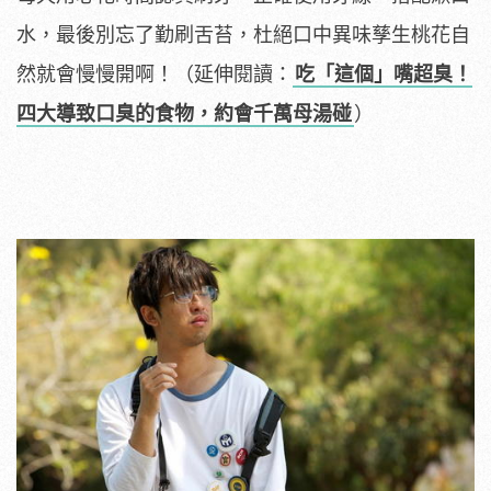
水，最後別忘了勤刷舌苔，杜絕口中異味孳生桃花自
然就會慢慢開啊！（延伸閱讀：
吃「這個」嘴超臭！
四大導致口臭的食物，約會千萬母湯碰
）