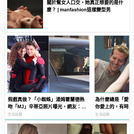
關於幫女人口交，她真正想要的是什
麼？ | manfashion這樣變型男
假戲真做？「小蜘蛛」湯姆霍蘭德熱
為什麼總是「愛不
吻「MJ」辛蒂亞照片曝光，網友：
你愛上的，有時只
《蜘蛛人》傳統 | manfashion這樣變
情」！ | manfa
生活話題
生活話題
型男