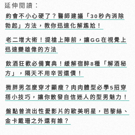
延伸閱讀：
約會不小心硬了？醫師建議「30秒內消除
勃起」方法，教你迅速化解尷尬！
老二增大術！提槍上陣前，讓GG在視覺上
迅速變雄偉的方法
飲酒狂歡必備寶典！緩解宿醉8種「解酒秘
方」，隔天不用辛苦還債！
微胖男怎麼穿才顯瘦？肉肉體型必學5招穿
搭小技巧，讓你散發自信迷人的型男魅力！
盤點曾流出性愛影片的歐美明星，芭黎絲、
金卡戴珊之外還有誰？