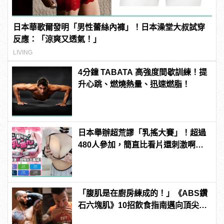
日本華歌爾發明「男性蕾絲內褲」！日本澡堂大叔試穿
反應：「涼爽又透氣！」
LIVING
4分鐘 TABATA 高強度間歇訓練！提
升心跳、燃燒熱量、迅速燃脂！
日本舉辦超荒謬「乳搖大賽」！超過
480人參加，簡直比看片還刺激啊！ |
manfashion這樣變型男
「腹肌是在廚房練成的！」《ABS鑽
石六塊肌》10招飲食指南邁向頂尖腹
肌！