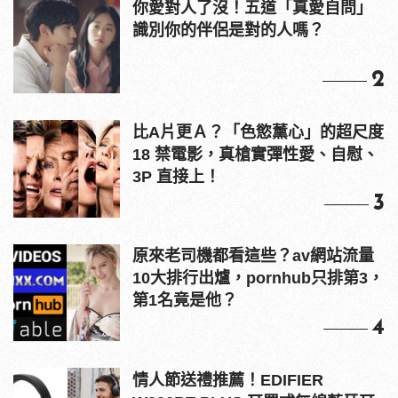
你愛對人了沒！五道「真愛自問」
識別你的伴侶是對的人嗎？
2
比A片更Ａ？「色慾薰心」的超尺度
18 禁電影，真槍實彈性愛、自慰、
3P 直接上！
3
原來老司機都看這些？av網站流量
10大排行出爐，pornhub只排第3，
第1名竟是他？
4
情人節送禮推薦！EDIFIER