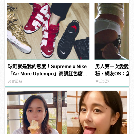
球鞋就是我的態度！Supreme x Nike
男人第一次愛愛的
「Air More Uptempo」高調紅色席捲
秘，網友OS：怎
你的視野！
多！？
必買單品
生活話題