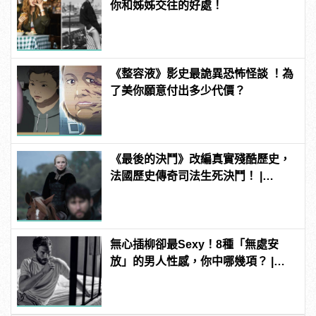
你和姊姊交往的好處！
《整容液》影史最詭異恐怖怪談 ！為
了美你願意付出多少代價？
《最後的決鬥》改編真實殘酷歷史，
法國歷史傳奇司法生死決鬥！ |
manfashion這樣變型男
無心插柳卻最Sexy！8種「無處安
放」的男人性感，你中哪幾項？ |
manfashion這樣變型男