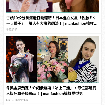
舌頭10公分長還能打蝴蝶結！日本混血女星「佐藤ミケ
ーラ倭子」，讓人有大膽的想法！ | manfashion這樣變
型男
生活話題
冬奧金牌預定！介紹俄羅斯「冰上三娃」，每位都是真
人版冰雪奇緣Elsa！ | manfashion這樣變型男
ENTERTAINMENT