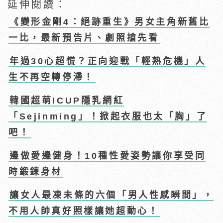
延伸閱讀：
《變形金剛4：絕跡重生》男女主角新舊比
一比，最新預告片、劇照搶先看
年過30心超慌？正向迎戰「輕熟危機」人
生不再空轉停滯！
韓國超萌ICUP隱乳網紅
「Sejinming」！掀起衣服也太「胸」了
吧！
邊做愛邊健身！10種性愛姿勢讓你享受同
時鍛鍊身材
讓女人最凍未條的六個「男人性感瞬間」，
不用人帥真好照樣讓她超動心！