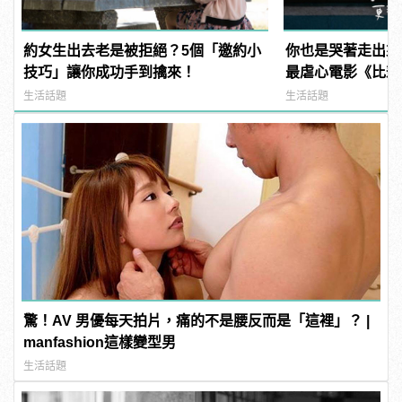
約女生出去老是被拒絕？5個「邀約小
你也是哭著走出來
技巧」讓你成功手到擒來！
最虐心電影《比悲
超催淚對白
生活話題
生活話題
驚！AV 男優每天拍片，痛的不是腰反而是「這裡」？ |
manfashion這樣變型男
生活話題