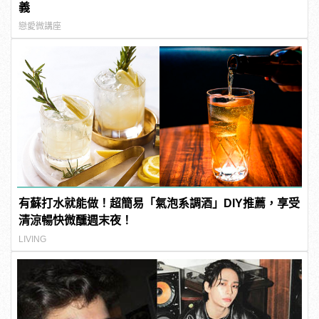
義
戀愛微講座
有蘇打水就能做！超簡易「氣泡系調酒」DIY推薦，享受
清涼暢快微醺週末夜！
LIVING