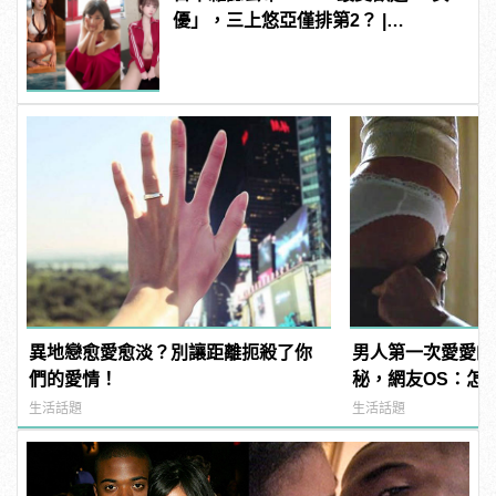
優」，三上悠亞僅排第2？ |
manfashion這樣變型男
異地戀愈愛愈淡？別讓距離扼殺了你
男人第一次愛愛的
們的愛情！
秘，網友OS：怎
多！？
生活話題
生活話題