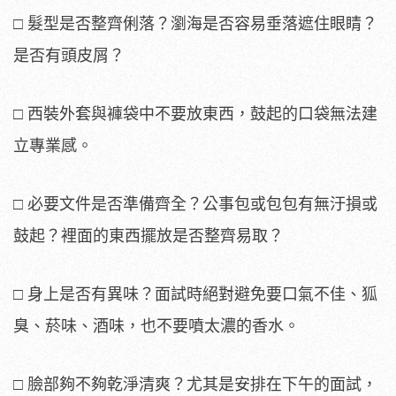
□ 髮型是否整齊俐落？瀏海是否容易垂落遮住眼睛？
是否有頭皮屑？
□ 西裝外套與褲袋中不要放東西，鼓起的口袋無法建
立專業感。
□ 必要文件是否準備齊全？公事包或包包有無汙損或
鼓起？裡面的東西擺放是否整齊易取？
□ 身上是否有異味？面試時絕對避免要口氣不佳、狐
臭、菸味、酒味，也不要噴太濃的香水。
□ 臉部夠不夠乾淨清爽？尤其是安排在下午的面試，