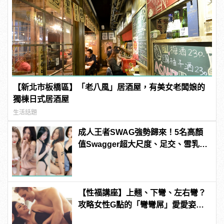
【新北市板橋區】「老八風」居酒屋，有美女老闆娘的
獨棟日式居酒屋
生活話題
成人王者SWAG強勢歸來！5名高顏
值Swagger超大尺度、足交、雪乳、
粉紅海鮮通通有，親自教你人與人的
連結！ | manfashion這樣變型男
【性福講座】上翹、下彎、左右彎？
攻略女性G點的「彎彎屌」愛愛姿勢
推薦！ | manfashion這樣變型男