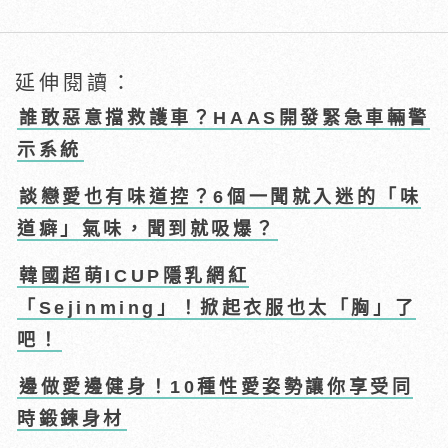
延伸閱讀：
誰敢惡意擋救護車？HAAS開發緊急車輛警
示系統
談戀愛也有味道控？6個一聞就入迷的「味
道癖」氣味，聞到就吸爆？
韓國超萌ICUP隱乳網紅
「Sejinming」！掀起衣服也太「胸」了
吧！
邊做愛邊健身！10種性愛姿勢讓你享受同
時鍛鍊身材