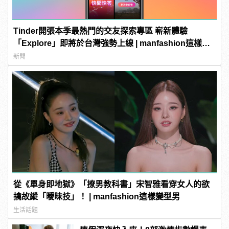
Tinder開張本季最熱門的交友探索專區 嶄新體驗
「Explore」即將於台灣強勢上線 | manfashion這樣變
型男
新聞
從《單身即地獄》「撩男教科書」宋智雅看穿女人的欲
擒故縱「曖昧技」！ | manfashion這樣變型男
生活話題