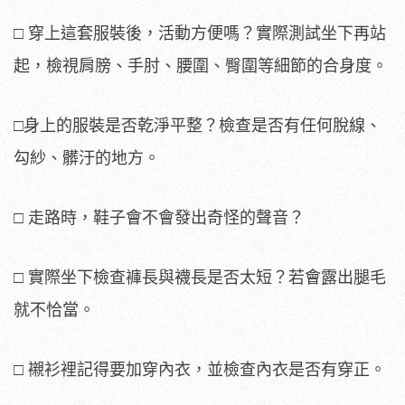
□ 穿上這套服裝後，活動方便嗎？實際測試坐下再站
起，檢視肩膀、手肘、腰圍、臀圍等細節的合身度。
□身上的服裝是否乾淨平整？檢查是否有任何脫線、
勾紗、髒汙的地方。
□ 走路時，鞋子會不會發出奇怪的聲音？
□ 實際坐下檢查褲長與襪長是否太短？若會露出腿毛
就不恰當。
□ 襯衫裡記得要加穿內衣，並檢查內衣是否有穿正。