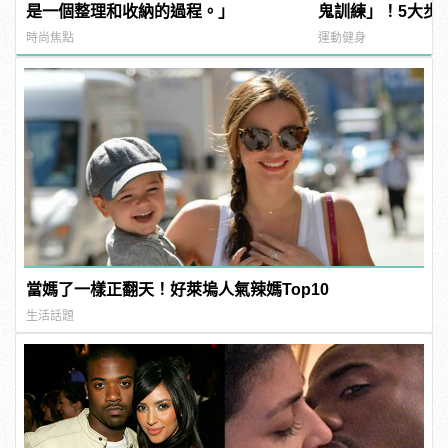
是一個整理和收納的過程。」
鬼訓練」！5大步
男身材！
時尚焦點
運動健身
當媽了一樣正翻天！好萊塢人氣辣媽Top10
生活話題