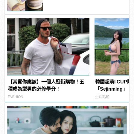
【其實你應該】一個人逛街購物！五
韓國超萌I CUP
種成為型男的必修學分！
「Sejinming
了吧！ | manfa
FASHION
生活話題