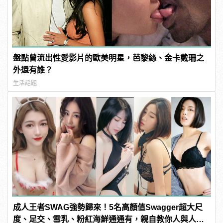
盤點曾流出性愛影片的歐美明星，芭黎絲、金卡戴珊之
外還有誰？
生活話題
成人王者SWAG強勢歸來！5名高顏值Swagger超大尺
度、足交、雪乳、粉紅海鮮通通有，親自教你人與人的