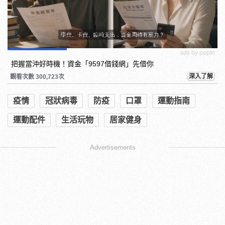
ads by popIn
把握當沖好時機！資金「9597借錢網」先借你
深入了解
觀看次數 300,723次
疫情
冠狀病毒
防疫
口罩
運動指南
運動配件
生活玩物
居家健身
Advertisements