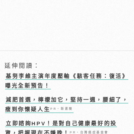
延伸閱讀：
基努李維主演年度壓軸《駭客任務：復活》
曝光全新預告！
減肥首選，檸檬加它，堅持一週，腰細了，
瘦到你懷疑人生
PR・新素簡
立即諮詢HPV！是對自己健康最好的投
資，把握現在不嫌晚！
PR・台灣癌症基金會