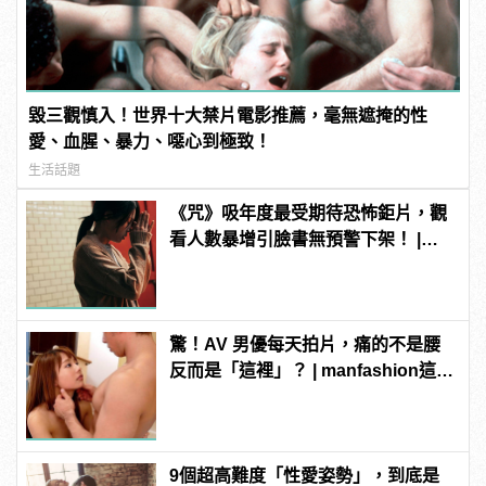
毀三觀慎入！世界十大禁片電影推薦，毫無遮掩的性
愛、血腥、暴力、噁心到極致！
生活話題
《咒》吸年度最受期待恐怖鉅片，觀
看人數暴增引臉書無預警下架！ |
manfashion這樣變型男
驚！AV 男優每天拍片，痛的不是腰
反而是「這裡」？ | manfashion這樣
變型男
9個超高難度「性愛姿勢」，到底是