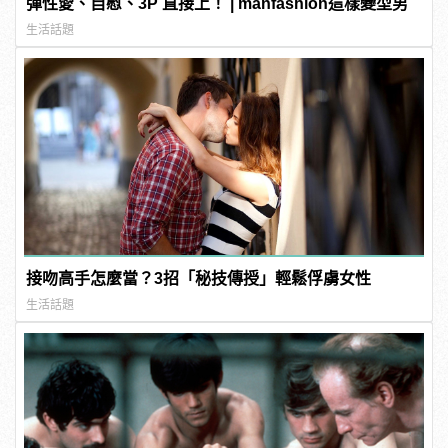
彈性愛、自慰、3P 直接上！ | manfashion這樣變型男
生活話題
接吻高手怎麼當？3招「秘技傳授」輕鬆俘虜女性
生活話題