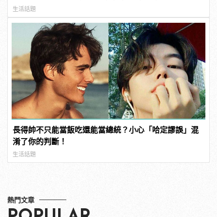
連結！ | manfashion這樣變型男
生活話題
長得帥不只能當飯吃還能當總統？小心「哈定謬誤」混
淆了你的判斷！
生活話題
熱門文章
POPULAR