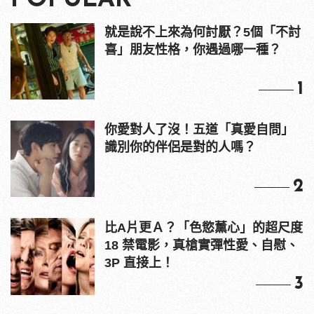
就是說不上來為何討厭？5個「不討
喜」朋友性格，你遇過哪一種？
1
你愛對人了沒！五道「真愛自問」
識別你的伴侶是對的人嗎？
2
比A片更Ａ？「色慾薰心」的超尺度
18 禁電影，真槍實彈性愛、自慰、
3P 直接上！
3