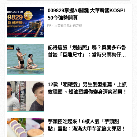
009829掌握AI關鍵 大華韓國KOSPI
50今強勢開募
PR・大華銀全能行銷方案
記得這張「划船照」嗎？奧蘭多布魯
首談「巨雕尺寸」：當時只問狗仔，
你們有那麼大的馬賽克嗎？
12款「粗硬髮」男生髮型推薦，上抓
紋理頭 、短油頭讓你變身清爽潮男！
芋頭控吃起來！6樣人氣「芋頭甜
點」盤點：滿滿大甲芋泥餡太罪惡！