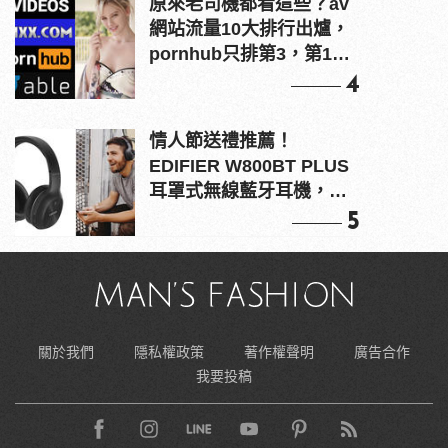
原來老司機都看這些？av
網站流量10大排行出爐，
pornhub只排第3，第1名
竟是他？
4
情人節送禮推薦！
EDIFIER W800BT PLUS
耳罩式無線藍牙耳機，在
耳邊傾訴甜言蜜語
5
關於我們
隱私權政策
著作權聲明
廣告合作
我要投稿