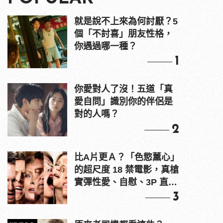
就是說不上來為何討厭？5
個「不討喜」朋友性格，
你遇過哪一種？
1
你愛對人了沒！五道「真
愛自問」識別你的伴侶是
對的人嗎？
2
比A片更Ａ？「色慾薰心」
的超尺度 18 禁電影，真槍
實彈性愛、自慰、3P 直接
上！
3