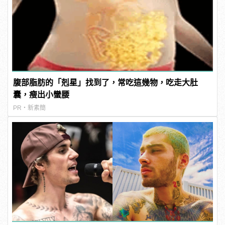
腹部脂肪的「剋星」找到了，常吃這幾物，吃走大肚
囊，瘦出小蠻腰
PR・新素簡