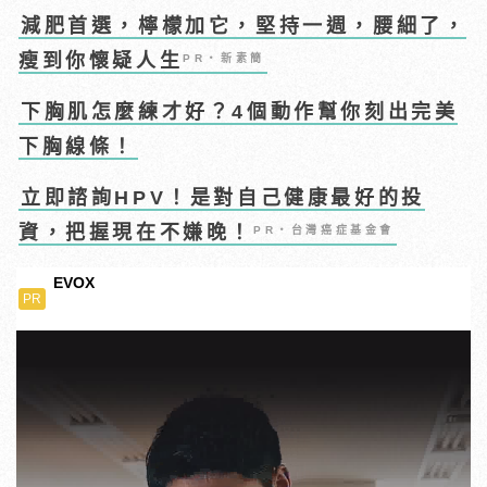
減肥首選，檸檬加它，堅持一週，腰細了，
瘦到你懷疑人生
PR・新素簡
下胸肌怎麼練才好？4個動作幫你刻出完美
下胸線條！
立即諮詢HPV！是對自己健康最好的投
資，把握現在不嫌晚！
PR・台灣癌症基金會
EVOX
PR