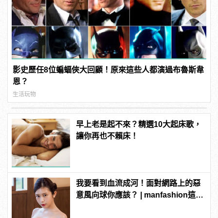
影史歷任8位蝙蝠俠大回顧！原來這些人都演過布魯斯韋
恩？
生活玩物
早上老是起不來？精選10大起床歌，
讓你再也不賴床！
我要看到血流成河！面對網路上的惡
意風向球你應該？ | manfashion這樣
變型男