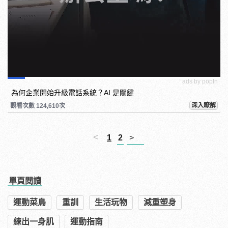
ads by popIn
為何企業開始升級電話系統？AI 是關鍵
深入瞭解
觀看次數 124,610次
<
1
2
>
單頁閱讀
運動菜鳥
重訓
生活玩物
減重塑身
練出一身肌
運動指南