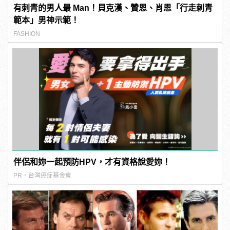
有刺青的男人最 Man！貝克漢、贊恩、肖恩「行走刺青
範本」男神示範！
FASHION
伴侶和妳一起預防HPV，才有資格說愛妳！
PR・台灣癌症基金會