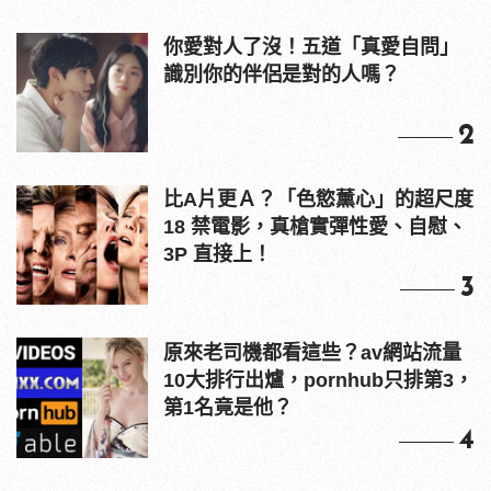
你愛對人了沒！五道「真愛自問」
識別你的伴侶是對的人嗎？
2
比A片更Ａ？「色慾薰心」的超尺度
18 禁電影，真槍實彈性愛、自慰、
3P 直接上！
3
原來老司機都看這些？av網站流量
10大排行出爐，pornhub只排第3，
第1名竟是他？
4