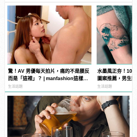
驚！AV 男優每天拍片，痛的不是腰反
水墨風正夯！10
而是「這裡」？ | manfashion這樣變
圖案推薦，男生刺這
型男
manfashion這
生活話題
生活話題