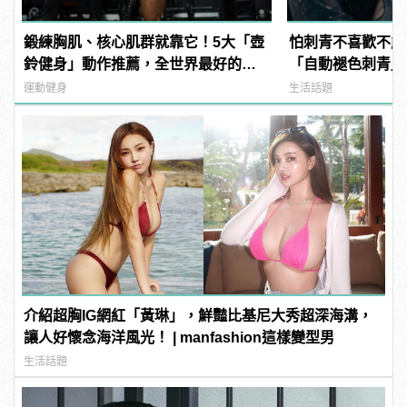
鍛練胸肌、核心肌群就靠它！5大「壺
怕刺青不喜歡不能
鈴健身」動作推薦，全世界最好的健
「自動褪色刺青」
身器材！ | manfashion這樣變型男
過 | manfashi
運動健身
生活話題
介紹超胸IG網紅「黃琳」，鮮豔比基尼大秀超深海溝，
讓人好懷念海洋風光！ | manfashion這樣變型男
生活話題