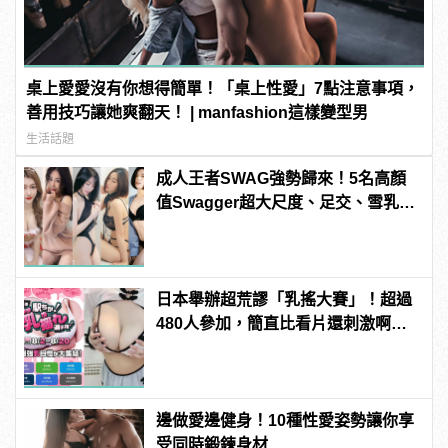
桌上愛愛沒有你想得簡單！「桌上性愛」7點注意事項，
善用技巧讓她爽翻天！ | manfashion這樣變型男
生活話題
成人王者SWAG強勢歸來！5名高顏
值Swagger超大尺度、足交、雪乳、
粉紅海鮮通通有，親自教你人與人的
連結！ | manfashion這樣變型男
日本舉辦超荒謬「乳搖大賽」！超過
480人參加，簡直比看片還刺激啊！ |
manfashion這樣變型男
邊做愛邊健身！10種性愛姿勢讓你享
受同時鍛鍊身材