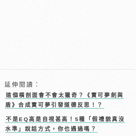
延伸閱讀：
這個橫剖面會不會太獵奇？《寶可夢劍與
盾》合成寶可夢引發道德反思！？
不是EQ高是自視甚高！5種「假禮貌真沒
水準」說話方式，你也遇過嗎？