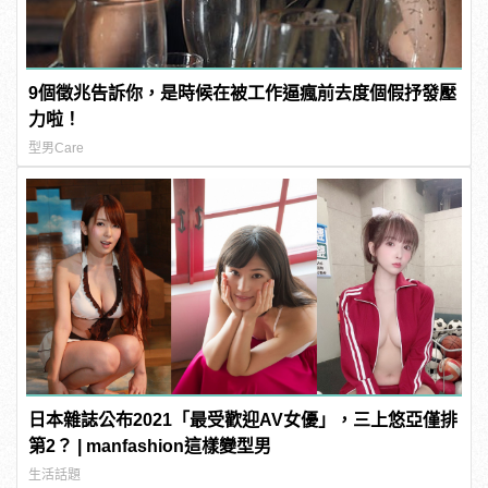
9個徵兆告訴你，是時候在被工作逼瘋前去度個假抒發壓
力啦！
型男Care
日本雜誌公布2021「最受歡迎AV女優」，三上悠亞僅排
第2？ | manfashion這樣變型男
生活話題