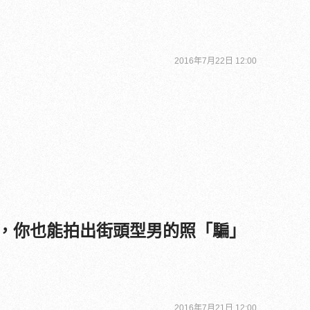
2016年7月22日 12:00
se，你也能拍出街頭型男的照「騙」
2016年7月21日 12:00