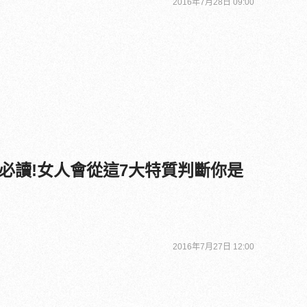
2016年7月28日 09:00
必讀!女人會從這7大特質判斷你是
2016年7月27日 12:00