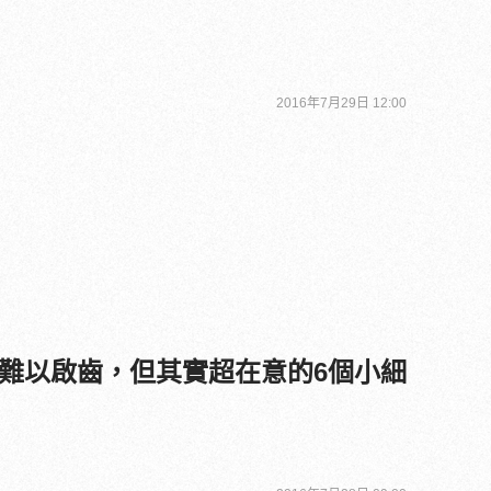
2016年7月29日 12:00
難以啟齒，但其實超在意的6個小細