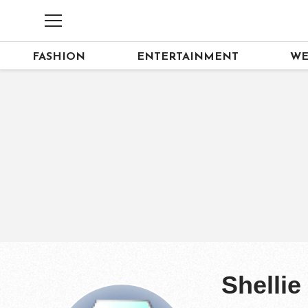
FASHION
ENTERTAINMENT
WE
Shellie