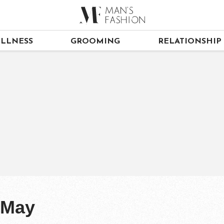
LLNESS
GROOMING
RELATIONSHIP
 May