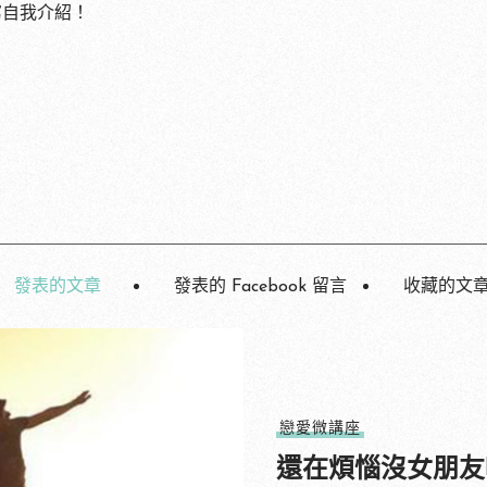
寫自我介紹！
發表的文章
發表的 Facebook 留言
收藏的文
戀愛微講座
還在煩惱沒女朋友