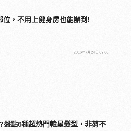
部位，不用上健身房也能辦到!
2016年7月24日 09:00
?盤點6種超熱門韓星髮型，非剪不