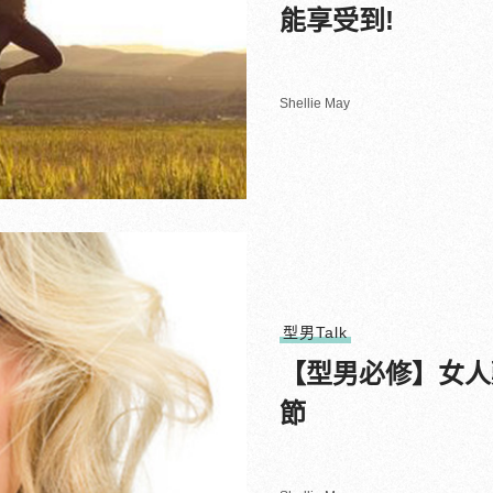
能享受到!
Shellie May
型男Talk
【型男必修】女人
節