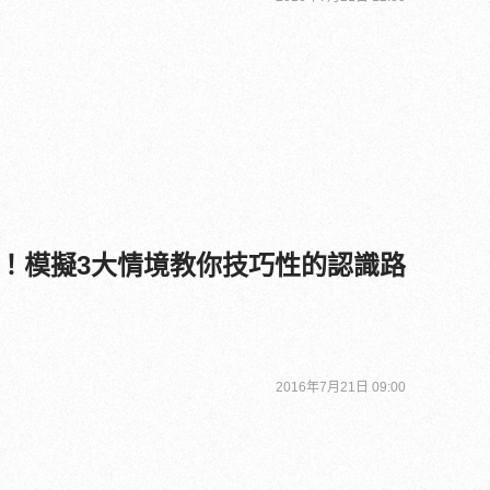
！模擬3大情境教你技巧性的認識路
2016年7月21日 09:00