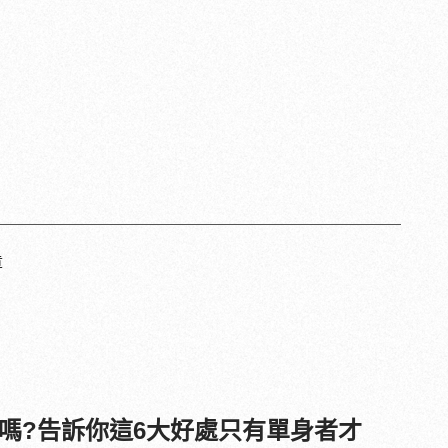
章
嗎?告訴你這6大好處只有單身者才