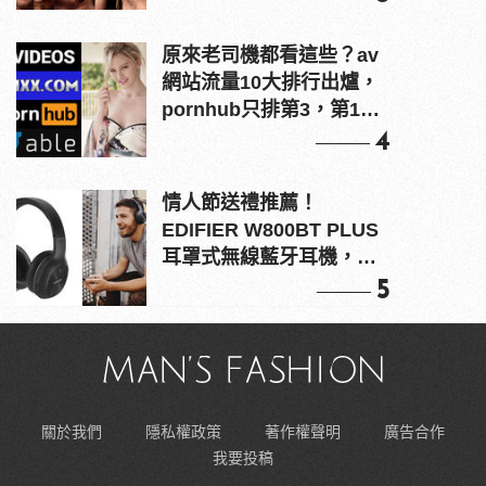
原來老司機都看這些？av
網站流量10大排行出爐，
pornhub只排第3，第1名
竟是他？
4
情人節送禮推薦！
EDIFIER W800BT PLUS
耳罩式無線藍牙耳機，在
耳邊傾訴甜言蜜語
5
關於我們
隱私權政策
著作權聲明
廣告合作
我要投稿