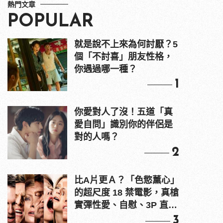
熱門文章
POPULAR
就是說不上來為何討厭？5
個「不討喜」朋友性格，
你遇過哪一種？
1
你愛對人了沒！五道「真
愛自問」識別你的伴侶是
對的人嗎？
2
比A片更Ａ？「色慾薰心」
的超尺度 18 禁電影，真槍
實彈性愛、自慰、3P 直接
上！
3