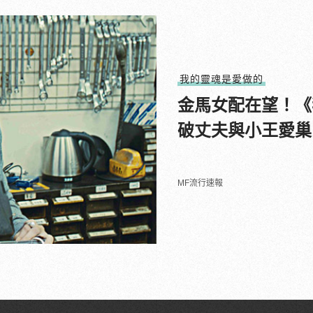
我的靈魂是愛做的
金馬女配在望！《
破丈夫與小王愛巢
MF流行速報