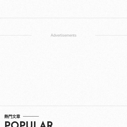
Advertisements
熱門文章
POPULAR