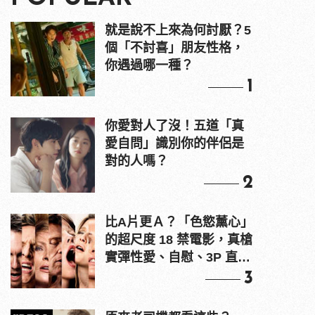
就是說不上來為何討厭？5
個「不討喜」朋友性格，
你遇過哪一種？
1
你愛對人了沒！五道「真
愛自問」識別你的伴侶是
對的人嗎？
2
比A片更Ａ？「色慾薰心」
的超尺度 18 禁電影，真槍
實彈性愛、自慰、3P 直接
上！
3