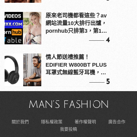
原來老司機都看這些？av
網站流量10大排行出爐，
pornhub只排第3，第1名
竟是他？
4
情人節送禮推薦！
EDIFIER W800BT PLUS
耳罩式無線藍牙耳機，在
耳邊傾訴甜言蜜語
5
關於我們
隱私權政策
著作權聲明
廣告合作
我要投稿