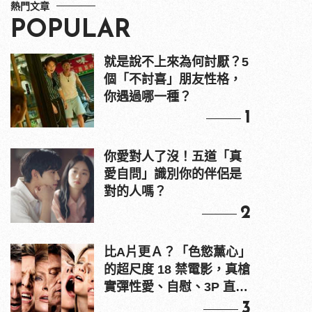
熱門文章
POPULAR
就是說不上來為何討厭？5
個「不討喜」朋友性格，
你遇過哪一種？
1
你愛對人了沒！五道「真
愛自問」識別你的伴侶是
對的人嗎？
2
比A片更Ａ？「色慾薰心」
的超尺度 18 禁電影，真槍
實彈性愛、自慰、3P 直接
上！
3