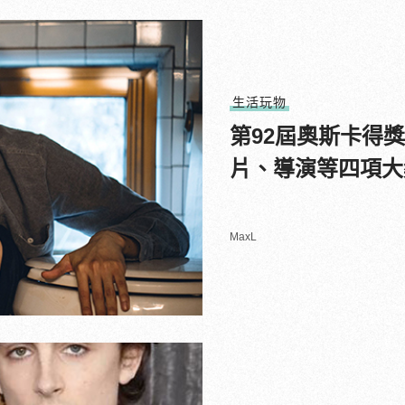
生活玩物
第92屆奧斯卡得
片、導演等四項大
MaxL