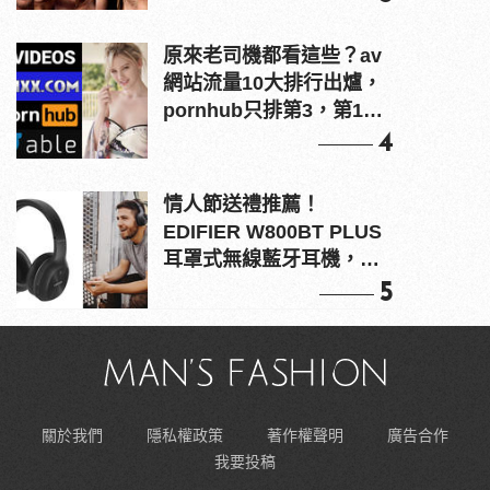
原來老司機都看這些？av
網站流量10大排行出爐，
pornhub只排第3，第1名
竟是他？
4
情人節送禮推薦！
EDIFIER W800BT PLUS
耳罩式無線藍牙耳機，在
耳邊傾訴甜言蜜語
5
關於我們
隱私權政策
著作權聲明
廣告合作
我要投稿