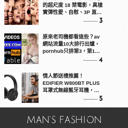
的超尺度 18 禁電影，真槍
實彈性愛、自慰、3P 直接
上！
3
原來老司機都看這些？av
網站流量10大排行出爐，
pornhub只排第3，第1名
竟是他？
4
情人節送禮推薦！
EDIFIER W800BT PLUS
耳罩式無線藍牙耳機，在
耳邊傾訴甜言蜜語
5