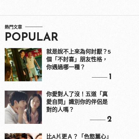
熱門文章
POPULAR
就是說不上來為何討厭？5
個「不討喜」朋友性格，
你遇過哪一種？
1
你愛對人了沒！五道「真
愛自問」識別你的伴侶是
對的人嗎？
2
比A片更Ａ？「色慾薰心」