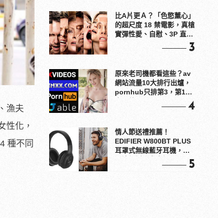
比A片更Ａ？「色慾薰心」
的超尺度 18 禁電影，真槍
實彈性愛、自慰、3P 直接
上！
3
原來老司機都看這些？av
網站流量10大排行出爐，
pornhub只排第3，第1名
竟是他？
4
、漁夫
女性化，
情人節送禮推薦！
EDIFIER W800BT PLUS
4 種不同
耳罩式無線藍牙耳機，在
耳邊傾訴甜言蜜語
5