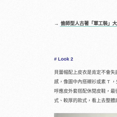
→
偷師型人古著「軍工裝」大
# Look 2
貝蕾帽配上皮衣是肯定不會失
感，像圖中內搭襯衫或素 T
呼應皮外套搭配休閒皮鞋，最
式、較厚的款式，看上去整體