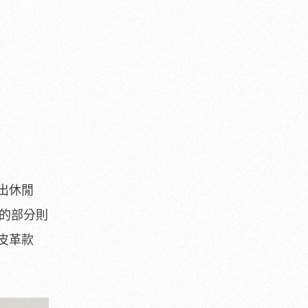
出休閒
履的部分則
皮革款