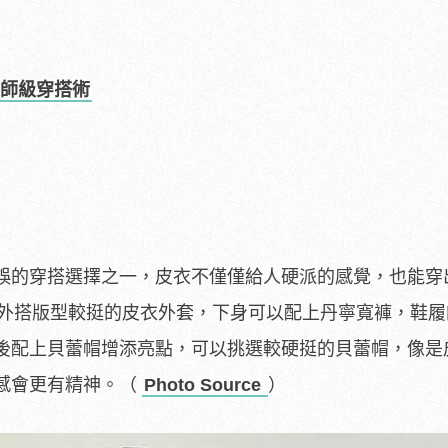
師級穿搭術
誤的穿搭選擇之一，皮衣不僅僅給人硬派的感覺，也能穿
 ，外搭版型較挺的皮衣外套，下身可以配上丹寧寬褲，鞋
後配上貝蕾帽增添亮點，可以挑選較硬挺的貝蕾帽，像是
感會更有精神。（
Photo Source
）