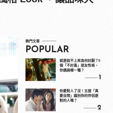
熱門文章
POPULAR
就是說不上來為何討厭？5
個「不討喜」朋友性格，
你遇過哪一種？
1
你愛對人了沒！五道「真
愛自問」識別你的伴侶是
對的人嗎？
2