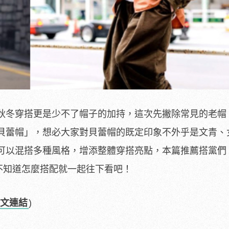
秋冬穿搭更是少不了帽子的加持，這次先撇除常見的老帽
貝蕾帽」，想必大家對貝蕾帽的既定印象不外乎是文青、
可以混搭多種風格，增添整體穿搭亮點，本篇推薦搭黨們 
，還不知道怎麼搭配就一起往下看吧！
文連結
)