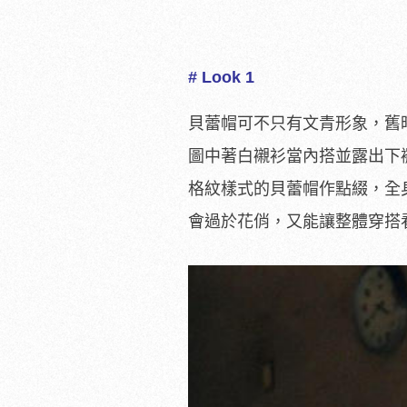
# Look 1
貝蕾帽可不只有文青形象，舊
圖中著白襯衫當內搭並露出下
格紋樣式的貝蕾帽作點綴，全
會過於花俏，又能讓整體穿搭