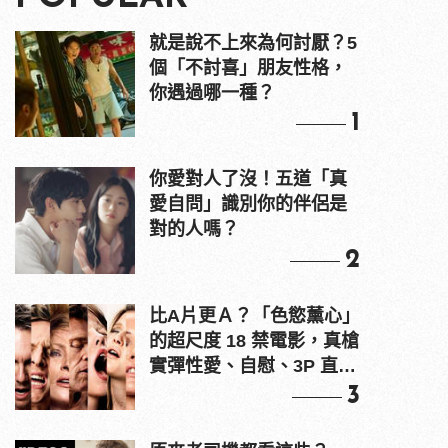
就是說不上來為何討厭？5
個「不討喜」朋友性格，
你遇過哪一種？
1
你愛對人了沒！五道「真
愛自問」識別你的伴侶是
對的人嗎？
2
比A片更Ａ？「色慾薰心」
的超尺度 18 禁電影，真槍
實彈性愛、自慰、3P 直接
上！
3