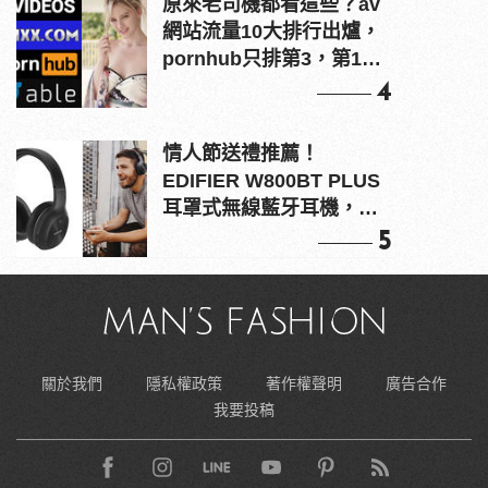
原來老司機都看這些？av
網站流量10大排行出爐，
pornhub只排第3，第1名
竟是他？
4
情人節送禮推薦！
EDIFIER W800BT PLUS
耳罩式無線藍牙耳機，在
耳邊傾訴甜言蜜語
5
關於我們
隱私權政策
著作權聲明
廣告合作
我要投稿