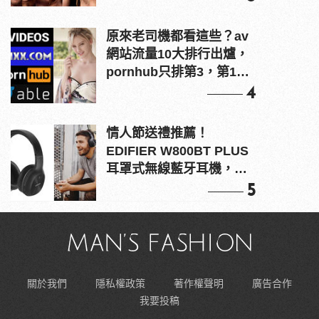
原來老司機都看這些？av
網站流量10大排行出爐，
pornhub只排第3，第1名
竟是他？
4
情人節送禮推薦！
EDIFIER W800BT PLUS
耳罩式無線藍牙耳機，在
耳邊傾訴甜言蜜語
5
關於我們
隱私權政策
著作權聲明
廣告合作
我要投稿