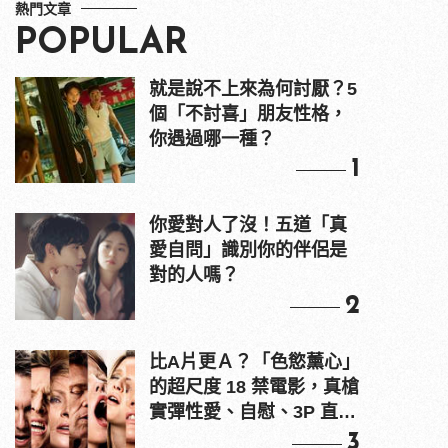
熱門文章
POPULAR
就是說不上來為何討厭？5
個「不討喜」朋友性格，
你遇過哪一種？
1
你愛對人了沒！五道「真
愛自問」識別你的伴侶是
對的人嗎？
2
比A片更Ａ？「色慾薰心」
的超尺度 18 禁電影，真槍
實彈性愛、自慰、3P 直接
上！
3