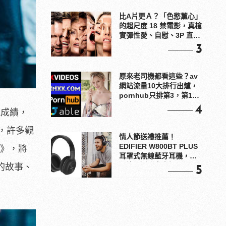
比A片更Ａ？「色慾薰心」
的超尺度 18 禁電影，真槍
實彈性愛、自慰、3P 直接
上！
3
原來老司機都看這些？av
網站流量10大排行出爐，
pornhub只排第3，第1名
竟是他？
4
視成績，
，許多觀
情人節送禮推薦！
EDIFIER W800BT PLUS
們》，將
耳罩式無線藍牙耳機，在
耳邊傾訴甜言蜜語
的故事、
5