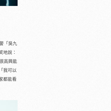
刑警「吳九
笑地說：
很高興能
「
我可以
家都能看