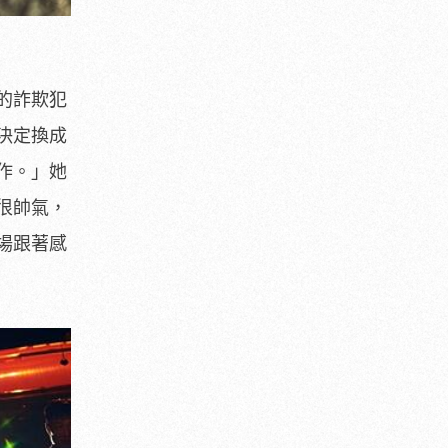
的詐欺犯
決定換成
作。」
她
很帥氣，
場跟著感