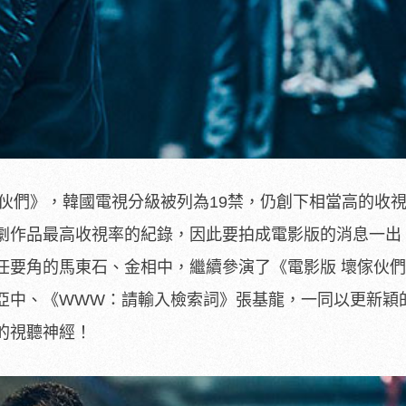
傢伙們》，韓國電視分級被列為19禁，仍創下相當高的收
劇作品最高收視率的紀錄，因此要拍成電影版的消息一出
任要角的馬東石、金相中，繼續參演了《電影版 壞傢伙
亞中、《WWW：請輸入檢索詞》張基龍，一同以更新穎
的視聽神經！