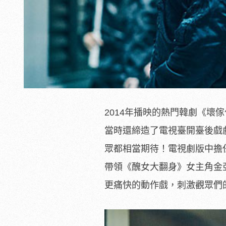
2014年播映的熱門韓劇《壞
當時還締造了電視臺開臺後戲
眾都相當期待！電視劇版中擔
帶領《醜女大翻身》女主角金
更痛快的動作戲，刺激觀眾們