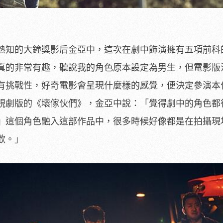
熟知的大鐘獎影后金亞中，
這次在劇中飾演擁有五項前科
真的非常有趣，聽說我的角色原本設定為男生，
但電影版
有挑戰性，
好奇電影會呈現什麼樣的感覺，便決定參演本
視劇版的《壞傢伙們》，金亞中說：
「覺得劇中的角色都
』
這個角色融入這部作品中，
很多時候好像都是在拍攝現
歡。」