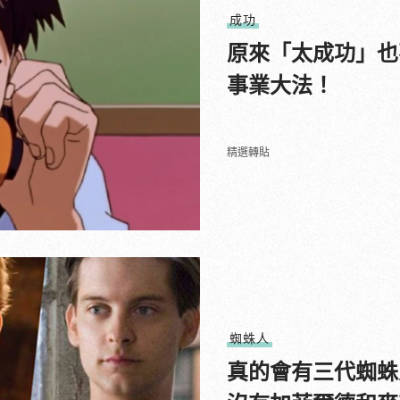
成功
原來「太成功」也
事業大法！
精選轉貼
蜘蛛人
真的會有三代蜘蛛