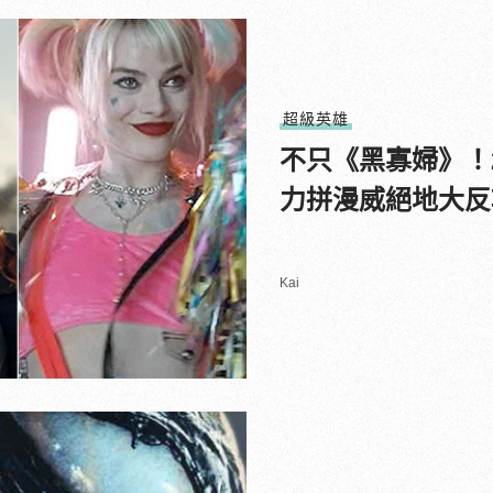
超級英雄
不只《黑寡婦》！2
力拼漫威絕地大反
Kai