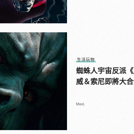
生活玩物
蜘蛛人宇宙反派《
威＆索尼即將大合
MaxL