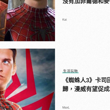
沒有加菲爾德和麥
Kai
生活玩物
《蜘蛛人3》卡司
歸，漫威有望促成
MaxL