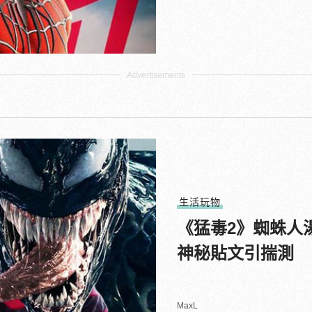
生活玩物
《猛毒2》蜘蛛人
神秘貼文引揣測
MaxL