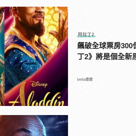
阿拉丁2
飆破全球票房30
丁2》將是個全新
bella儂儂