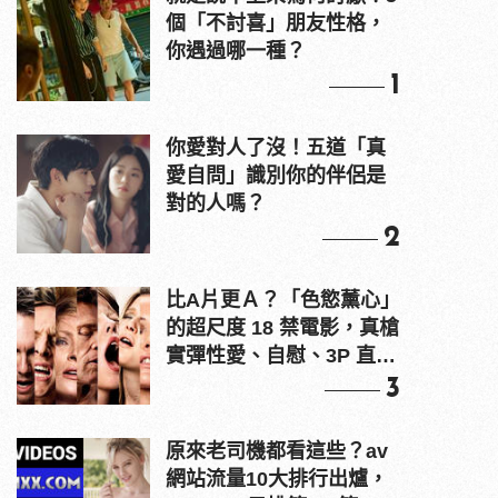
個「不討喜」朋友性格，
你遇過哪一種？
1
你愛對人了沒！五道「真
愛自問」識別你的伴侶是
對的人嗎？
2
比A片更Ａ？「色慾薰心」
的超尺度 18 禁電影，真槍
實彈性愛、自慰、3P 直接
上！
3
原來老司機都看這些？av
網站流量10大排行出爐，