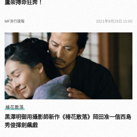
鷹架搏命狂奔！
MF流行速報
2021年9月29日 15:00
椿花散落
黑澤明御用攝影師新作《椿花散落》岡田准一偕西島
秀俊揮劍飆戲