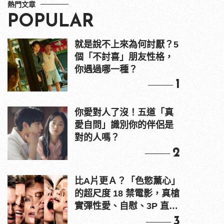
熱門文章
POPULAR
就是說不上來為何討厭？5
個「不討喜」朋友性格，
你遇過哪一種？
1
你愛對人了沒！五道「真
愛自問」識別你的伴侶是
對的人嗎？
2
比A片更Ａ？「色慾薰心」
的超尺度 18 禁電影，真槍
實彈性愛、自慰、3P 直接
上！
3