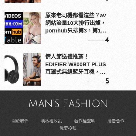
原來老司機都看這些？av
網站流量10大排行出爐，
pornhub只排第3，第1名
竟是他？
4
情人節送禮推薦！
EDIFIER W800BT PLUS
耳罩式無線藍牙耳機，在
耳邊傾訴甜言蜜語
5
關於我們
隱私權政策
著作權聲明
廣告合作
我要投稿