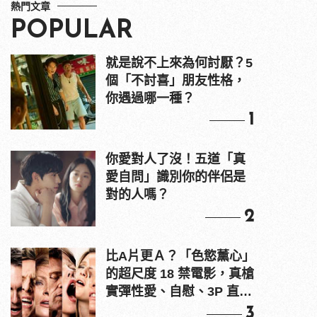
熱門文章
POPULAR
就是說不上來為何討厭？5
個「不討喜」朋友性格，
你遇過哪一種？
1
你愛對人了沒！五道「真
愛自問」識別你的伴侶是
對的人嗎？
2
比A片更Ａ？「色慾薰心」
的超尺度 18 禁電影，真槍
實彈性愛、自慰、3P 直接
上！
3