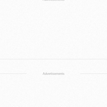
Advertisements