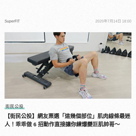
SuperFIT
2020年7月14日 18:00
街民公投
【街民公投】網友票選「這幾個部位」肌肉線條最迷
人！乖乖做 6 招動作直接讓你練爆變巨肌帥哥～