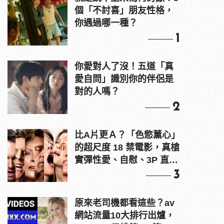
個「不討喜」朋友性格，
你遇過哪一種？
1
你愛對人了沒！五道「真
愛自問」識別你的伴侶是
對的人嗎？
2
比A片更Ａ？「色慾薰心」
的超尺度 18 禁電影，真槍
實彈性愛、自慰、3P 直接
上！
3
原來老司機都看這些？av
網站流量10大排行出爐，