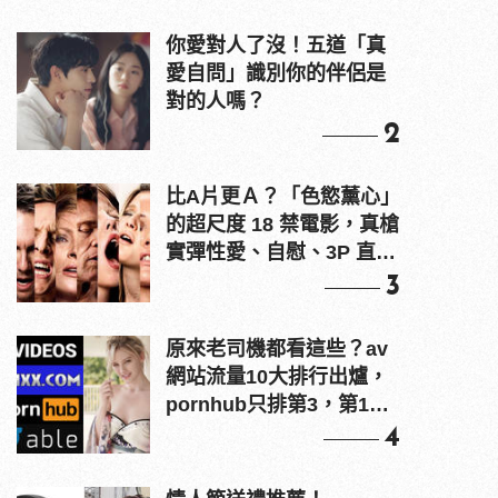
你愛對人了沒！五道「真
愛自問」識別你的伴侶是
對的人嗎？
2
比A片更Ａ？「色慾薰心」
的超尺度 18 禁電影，真槍
實彈性愛、自慰、3P 直接
上！
3
原來老司機都看這些？av
網站流量10大排行出爐，
pornhub只排第3，第1名
竟是他？
4