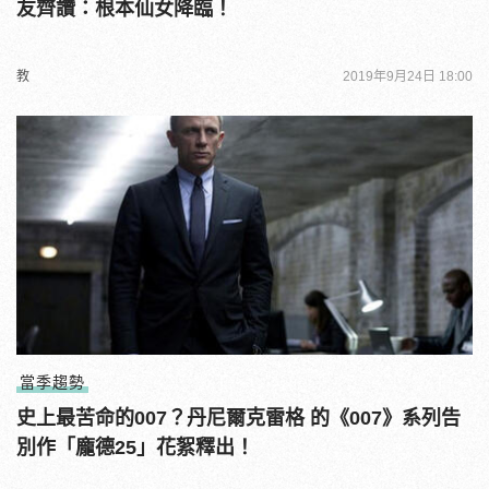
友齊讚：根本仙女降臨！
教
2019年9月24日 18:00
當季趨勢
史上最苦命的007？丹尼爾克雷格 的《007》系列告
別作「龐德25」花絮釋出！