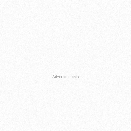
Advertisements