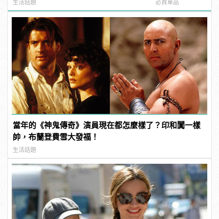
manfashion這樣變型男
板鞋！
生活話題
必買單品
當年的《神鬼傳奇》演員現在都怎麼樣了？印和闐一樣
帥，布蘭登費雪大發福！
生活話題