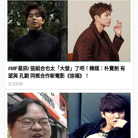
#MF星訊/ 這組合也太「大發」了吧！韓媒：朴寶劍 有
望與 孔劉 同框合作新電影《徐福》！
生活玩物