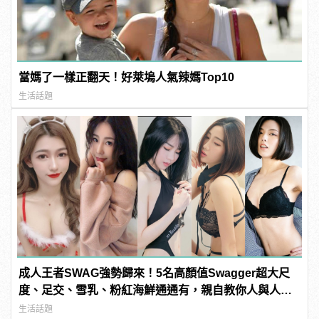
當媽了一樣正翻天！好萊塢人氣辣媽Top10
生活話題
成人王者SWAG強勢歸來！5名高顏值Swagger超大尺
度、足交、雪乳、粉紅海鮮通通有，親自教你人與人的
連結！ | manfashion這樣變型男
生活話題