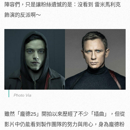
陣容們，只是讓粉絲遺憾的是：沒看到 雷米馬利克
飾演的反派啊～
Photo Via
雖然「龐德25」開拍以來歷經了不少「插曲」，但從
影片中仍能看到製作團隊的努力與用心，身為龐德粉