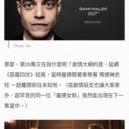
Photo Via
那麼，第25集又在說什麼呢？劇情大綱約是，延續
《惡魔四伏》結尾，當時龐德開著車帶著 瑪德琳史
旺 一起離開前往未知地。（這劇情設定也讓大家意
外，超罕見的同一位「龐德女郎」竟然能出現在下一
集當中。）