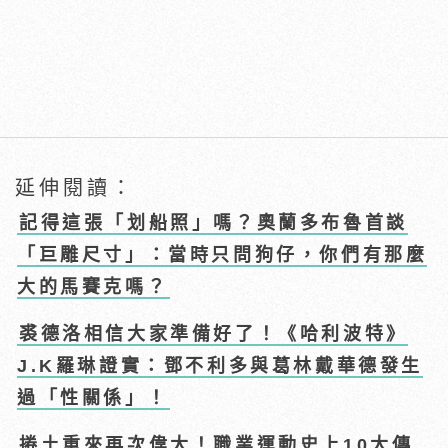
延伸閱讀：
記得這張「划船照」嗎？奧蘭多布魯首談
「巨雕尺寸」：當時只問狗仔，你們有那麼
大的馬賽克嗎？
裘德洛相信大家準備好了！《哈利波特》
J.K羅琳證實：鄧不利多與葛林戴華德發生
過「性關係」！
捲土重來再次偉大！職業運動史上10大傳