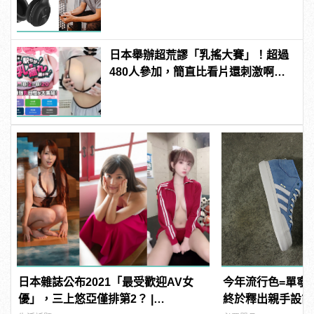
傾訴甜言蜜語
日本舉辦超荒謬「乳搖大賽」！超過
480人參加，簡直比看片還刺激啊！ |
manfashion這樣變型男
日本雜誌公布2021「最受歡迎AV女
今年流行色=單寧藍！
優」，三上悠亞僅排第2？ |
終於釋出親手設計的