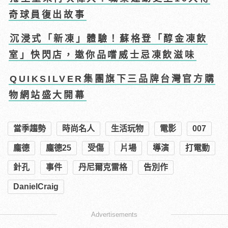
奇球員復出故事
沉浸式「新凍」體驗！蘇格登「醇金凍飲
室」快閃店，邀你品嚐威士忌凍飲滋味
QUIKSILVER集團旗下三品牌台灣官方購
物網站盛大開幕
當季趨勢
時尚名人
生活玩物
電影
007
龐德
龐德25
受傷
片場
導演
打電動
針孔
事件
丹尼爾克雷格
告別作
DanielCraig
Advertisements