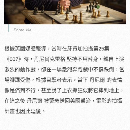
Photo Via
根據英國媒體報導，當時在牙買加拍攝第25集
《007》時，丹尼爾克雷格 堅持不用替身，親自上演
激烈的動作戲，卻在一場激烈奔跑戲中不慎跌倒，當
場腳踝受傷，根據目擊者表示，當下 丹尼爾 的表情
像是痛到不行，甚至脫了上衣抓狂似將它摔到地上，
在這之後 丹尼爾 被緊急送回美國醫治，電影的拍攝
計畫也因此延後。