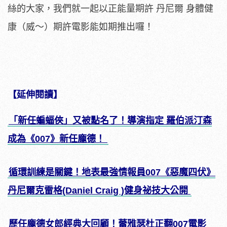
絲的大家，我們就一起以正能量期許 丹尼爾 身體健
康（威～）期許電影能如期推出囉！
【延伸閱讀】
「新任蝙蝠俠」又被點名了！導演指定 羅伯派汀森
成為《007》新任龐德！
循環訓練是關鍵！地表最強情報員007《惡魔四伏》
丹尼爾克雷格(Daniel Craig )健身祕技大公開
歷任龐德女郎經典大回顧！蕾雅瑟杜正翻007電影