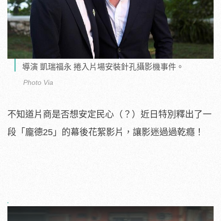
導演 凱瑞福永 捲入片場安裝針孔攝影機事件。
Photo Via
不知道片商是否想安定民心（？）近日特別釋出了一
段「龐德25」的幕後花絮影片，讓影迷過過乾癮！