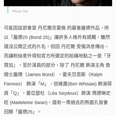
Photo Via
可能因這部會是 丹尼爾克雷格 的最後龐德作品，所
以「龐德25 (Bond 25)」讓許多人格外有感觸，雖然
還沒公開正式的片名，但因 丹尼爾 受傷消息傳出，
而讓粉絲意外得知官方所選定的拍攝地點之一是「牙
買加」，至於演員的部分，除了 丹尼爾 飾演主角 詹
姆士龐德（James Bond），雷夫范恩斯（Ralph
Fiennes） 飾演「M」，班維蕭(Ben Whisaw) 飾演探
員「Q」，蕾亞瑟杜（Léa Seydoux）飾演 瑪德琳史
旺 (Madeleine Swan)，還有一票過去的熟面孔皆會
回歸「龐德25」。