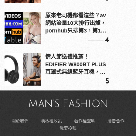
原來老司機都看這些？av
網站流量10大排行出爐，
pornhub只排第3，第1名
竟是他？
4
情人節送禮推薦！
EDIFIER W800BT PLUS
耳罩式無線藍牙耳機，在
耳邊傾訴甜言蜜語
5
關於我們
隱私權政策
著作權聲明
廣告合作
我要投稿