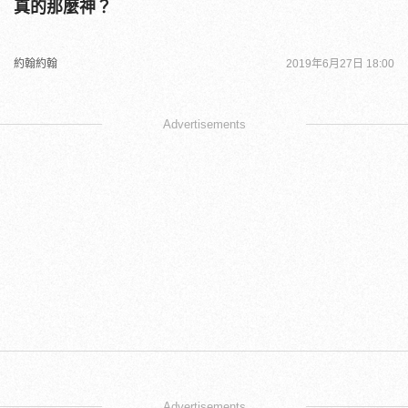
真的那麼神？
約翰約翰
2019年6月27日 18:00
Advertisements
Advertisements