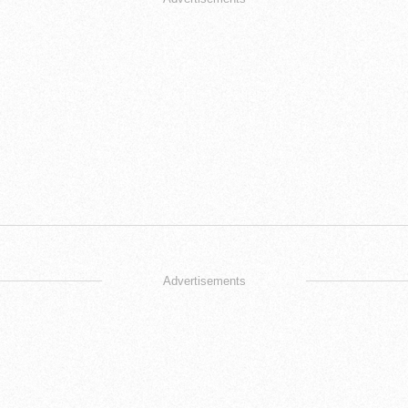
Advertisements