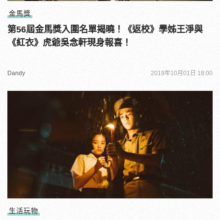
金馬獎
第56屆金馬獎入圍名單揭曉！《返校》學姊王淨與
《紅衣》虎爺吳念軒現身報喜！
Dandy
2019年10月01日 18:00
生活玩物