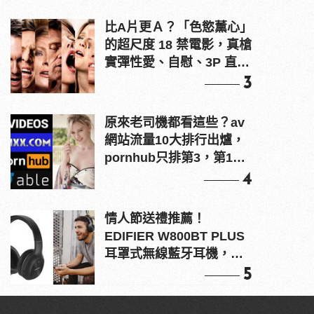
比A片更Ａ？「色慾薰心」
的超尺度 18 禁電影，真槍
實彈性愛、自慰、3P 直接
上！
3
原來老司機都看這些？av
網站流量10大排行出爐，
pornhub只排第3，第1名
竟是他？
4
情人節送禮推薦！
EDIFIER W800BT PLUS
耳罩式無線藍牙耳機，在
耳邊傾訴甜言蜜語
5