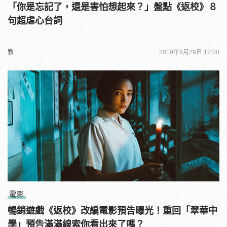
「你是忘記了，還是害怕想起來？」盤點《返校》８
句超虐心台詞
教
2019年9月29日 17:00
電影
暢銷遊戲《返校》改編電影預告曝光！重回「翠華中
學」預告滿滿線索你看出來了嗎？