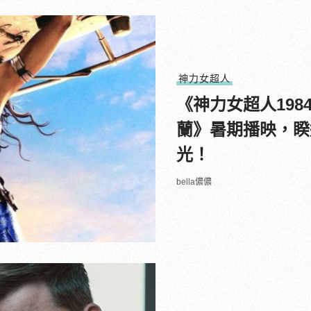
神力女超人
《神力女超人19
蘭》暑期播映，睽
光！
bella儂儂