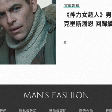
當季趨勢
《神力女超人》男
克里斯潘恩 回歸
教
我們
隱私權政策
著作權聲明
廣告合作
我