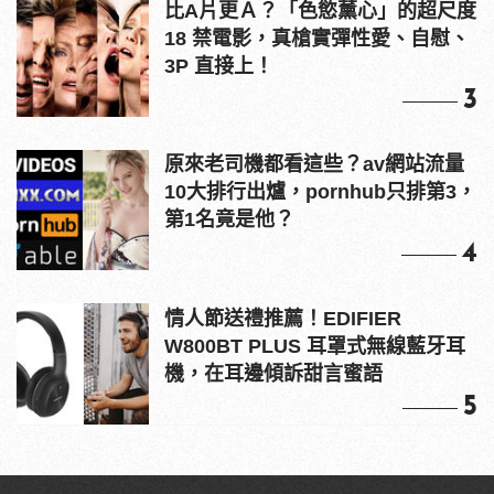
比A片更Ａ？「色慾薰心」的超尺度
18 禁電影，真槍實彈性愛、自慰、
3P 直接上！
3
原來老司機都看這些？av網站流量
10大排行出爐，pornhub只排第3，
第1名竟是他？
4
情人節送禮推薦！EDIFIER
W800BT PLUS 耳罩式無線藍牙耳
機，在耳邊傾訴甜言蜜語
5