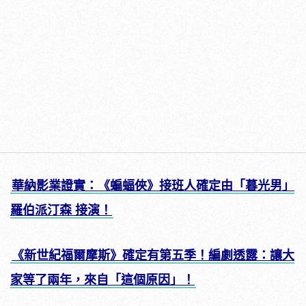
華納影業證實：《蝙蝠俠》接班人確定由「暮光男」
羅伯派汀森 接演！
《新世紀福爾摩斯》確定有第五季！編劇透露：讓大
家等了兩年，來自「這個原因」！