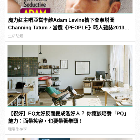
魔力紅主唱亞當李維Adam Levine擠下查寧塔圖
Channing Tatum，當選《PEOPLE》時人雜誌2013年
最性感男人！
生活話題
【祝好】EQ太好反而變成濫好人？ 你應該培養「PQ」
能力：面帶笑容，也要帶著拳頭！
職場生存學