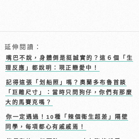
延伸閱讀：
嘴巴不說，身體倒是挺誠實的？這６個「生
理反應」都說明：現正戀愛中！
記得這張「划船照」嗎？奧蘭多布魯首談
「巨雕尺寸」：當時只問狗仔，你們有那麼
大的馬賽克嗎？
你一定遇過！10種「辣個衛生超差」隔壁
同學，每項都心有戚戚焉！