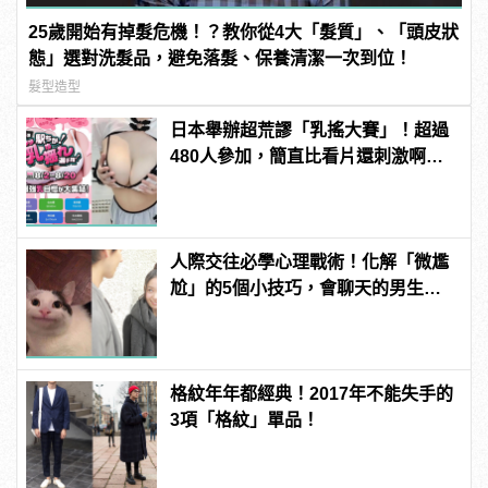
25歲開始有掉髮危機！？教你從4大「髮質」、「頭皮狀
態」選對洗髮品，避免落髮、保養清潔一次到位！
髮型造型
日本舉辦超荒謬「乳搖大賽」！超過
480人參加，簡直比看片還刺激啊！ |
manfashion這樣變型男
人際交往必學心理戰術！化解「微尷
尬」的5個小技巧，會聊天的男生更
有魅力！ | manfashion這樣變型男
格紋年年都經典！2017年不能失手的
3項「格紋」單品！