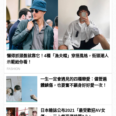
懶得抓頭髮就靠它！4種「漁夫帽」穿搭風格，街頭潮人
示範給你看！
FASHION
一生一定會遇見的四種戀愛：儘管遍
體鱗傷，也要奮不顧身好好愛一次！
日本雜誌公布2021「最受歡迎AV女