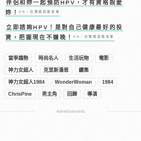
伴侶和妳一起預防HPV，才有資格說愛
妳！
PR・台灣癌症基金會
立即諮詢HPV！是對自己健康最好的投
資，把握現在不嫌晚！
PR・台灣癌症基金會
當季趨勢
時尚名人
生活玩物
電影
神力女超人
克里斯潘恩
續集
神力女超人1984
WonderWoman
1984
ChrisPine
男主角
回歸
導演
Advertisements