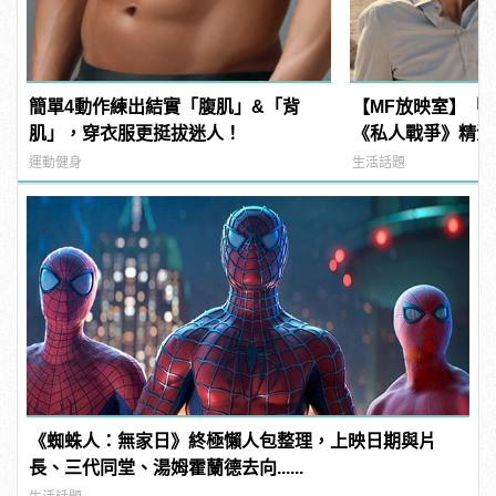
簡單4動作練出結實「腹肌」&「背
【MF放映室】「
肌」，穿衣服更挺拔迷人！
《私人戰爭》精湛
運動健身
生活話題
《蜘蛛人：無家日》終極懶人包整理，上映日期與片
長、三代同堂、湯姆霍蘭德去向......