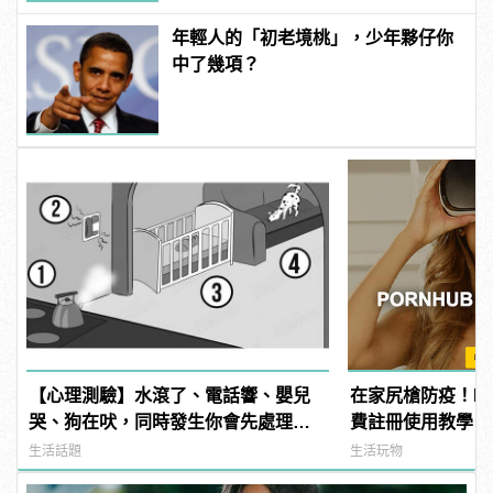
年輕人的「初老境桃」，少年夥仔你
中了幾項？
【心理測驗】水滾了、電話響、嬰兒
在家尻槍防疫！Porn
哭、狗在吠，同時發生你會先處理哪
費註冊使用教學
件事？ | manfashion這樣變型男
生活話題
生活玩物