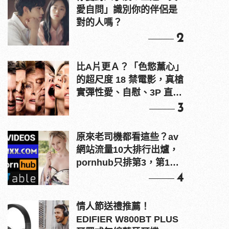
愛自問」識別你的伴侶是
對的人嗎？
2
比A片更Ａ？「色慾薰心」
的超尺度 18 禁電影，真槍
實彈性愛、自慰、3P 直接
上！
3
原來老司機都看這些？av
網站流量10大排行出爐，
pornhub只排第3，第1名
竟是他？
4
情人節送禮推薦！
EDIFIER W800BT PLUS