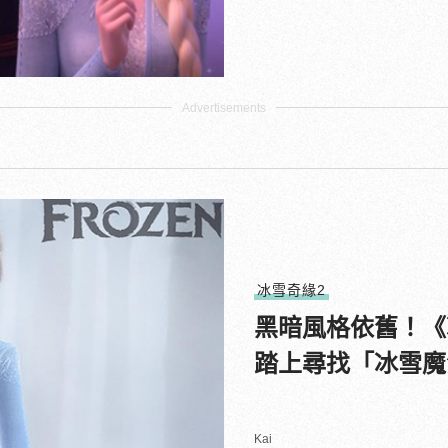
冰雪奇緣2
黑暗風格依舊！《
踏上尋找「冰雪魔
Kai