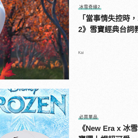
冰雪奇緣2
「當事情失控時，
2》雪寶經典台詞
Kai
必買單品
《New Era x