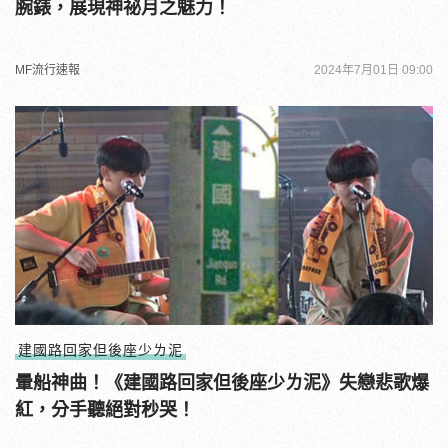
腕錶，展現神祕月之魅力！
MF流行速報
2024年7月01日 09:00
建國路回家但後座少ㄌ泥
暈船神曲！《建國路回家但後座少ㄌ泥》失戀悲歌爆
紅，分手聽絕對秒哭！