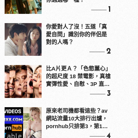
你遇過哪一種？
1
你愛對人了沒！五道「真
愛自問」識別你的伴侶是
對的人嗎？
2
比A片更Ａ？「色慾薰心」
的超尺度 18 禁電影，真槍
實彈性愛、自慰、3P 直接
上！
3
原來老司機都看這些？av
網站流量10大排行出爐，
pornhub只排第3，第1名
竟是他？
4