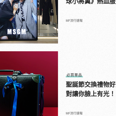
球小將翼》熱血服
MF流行速報
必買單品
聖誕節交換禮物好煩惱
對讓你臉上有光！
MF流行速報