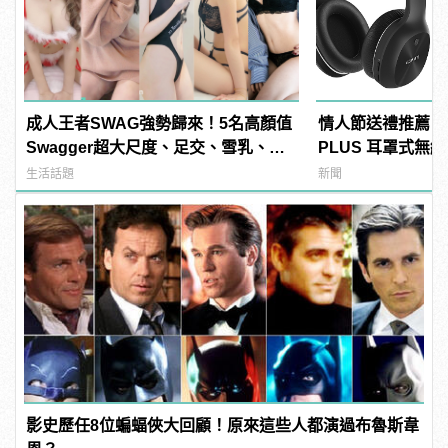
成人王者SWAG強勢歸來！5名高顏值
情人節送禮推薦！EDI
Swagger超大尺度、足交、雪乳、粉
PLUS 耳罩式無
紅海鮮通通有，親自教你人與人的連
傾訴甜言蜜語
生活話題
新聞
結！ | manfashion這樣變型男
影史歷任8位蝙蝠俠大回顧！原來這些人都演過布魯斯韋