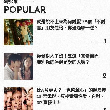
熱門文章
POPULAR
就是說不上來為何討厭？5個「不討
喜」朋友性格，你遇過哪一種？
1
你愛對人了沒！五道「真愛自問」
識別你的伴侶是對的人嗎？
2
比A片更Ａ？「色慾薰心」的超尺度
18 禁電影，真槍實彈性愛、自慰、
3P 直接上！