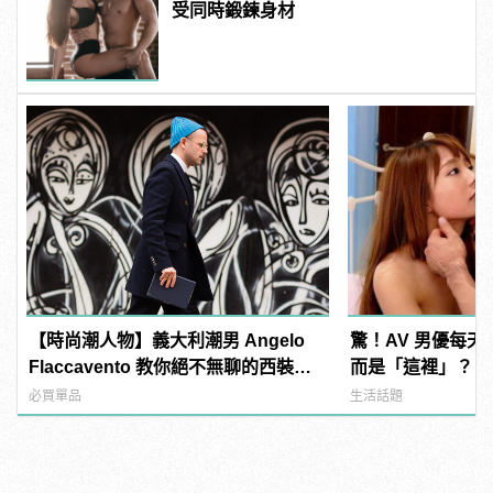
受同時鍛鍊身材
【時尚潮人物】義大利潮男 Angelo
驚！AV 男優每
Flaccavento 教你絕不無聊的西裝穿
而是「這裡」？ | m
搭術
型男
必買單品
生活話題