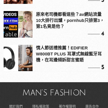
3
原來老司機都看這些？av網站流量
10大排行出爐，pornhub只排第3，
第1名竟是他？
4
情人節送禮推薦！EDIFIER
W800BT PLUS 耳罩式無線藍牙耳
機，在耳邊傾訴甜言蜜語
5
關於我們
隱私權政策
著作權聲明
廣告合作