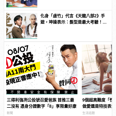
化身「虛竹」代言《天龍八部2》手
遊，坤達表示：髮型是最大考驗！
7/28上線一圓金庸武俠夢
三得利強冽公投號召愛爸族 首推三最
9個超高難度「性
二沒有 憑身分證數字「8」享限量好康
做愛還是特技表演？ |
樣變型男
新聞
生活話題