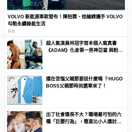
VOLVO 新能源車款發布！陳柏霖、桂綸鎂攜手 VOLVO
勾勒永續綠能生活
新聞
超人氣演員林冠宇首本個人寫真書
《ADAM》化身第一男神亞當 與粉絲
建構最裸裎相見的關係 | manfashion
這樣變型男
還在苦惱父親節要送什麼嗎 ？HUGO
BOSS父親節時尚選單來了！
出了社會還長不大？職場最可怕的六
種「巨嬰行為」，簡直比小人還討
厭！