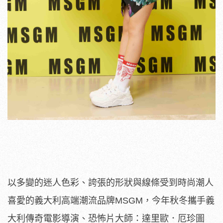
以多變的迷人色彩、誇張的形狀與線條受到時尚潮人
喜愛的義大利高端潮流品牌MSGM，今年秋冬攜手義
大利傳奇電影導演、恐怖片大師：達里歐．厄珍圖