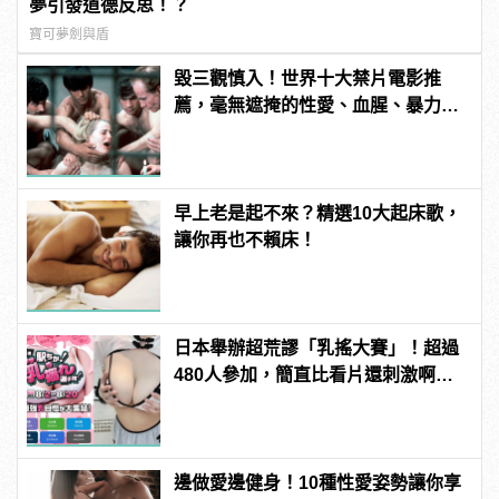
夢引發道德反思！？
寶可夢劍與盾
毀三觀慎入！世界十大禁片電影推
薦，毫無遮掩的性愛、血腥、暴力、
噁心到極致！
早上老是起不來？精選10大起床歌，
讓你再也不賴床！
日本舉辦超荒謬「乳搖大賽」！超過
480人參加，簡直比看片還刺激啊！ |
manfashion這樣變型男
邊做愛邊健身！10種性愛姿勢讓你享