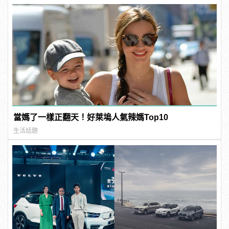
當媽了一樣正翻天！好萊塢人氣辣媽Top10
生活話題