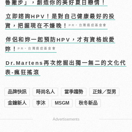
魯撇步」，創造你的美好夏日戀情！
立即諮詢HPV！是對自己健康最好的投
資，把握現在不嫌晚！
PR・台灣癌症基金會
伴侶和妳一起預防HPV，才有資格說愛
妳！
PR・台灣癌症基金會
Dr.Martens再次挖掘出獨一無二的文化代
表-瘋狂搖滾
品牌快訊
時尚名人
當季趨勢
正妹／型男
金鐘新人
李沐
MSGM
秋冬新品
Advertisements