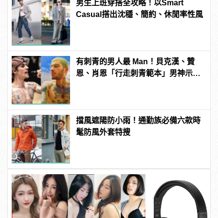
男生上班穿搭全攻略！以Smart
Casual搭出沈穩、簡約、休閒率性風
有刺青的男人最 Man！貝克漢、贊
恩、肖恩「行走刺青範本」男神示
範！
擋風遮陽防小雨！通勤族必備六款時
髦防風外套特搜