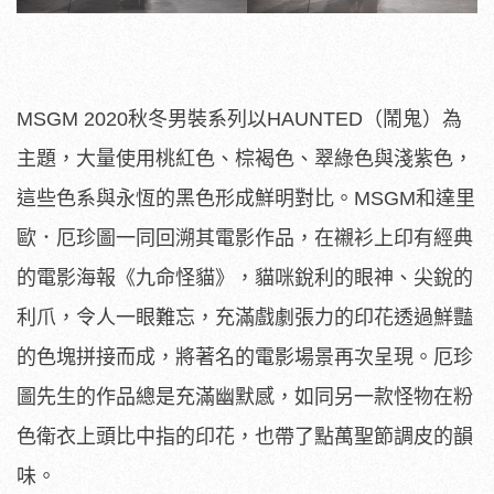
MSGM 2020秋冬男裝系列以HAUNTED（鬧鬼）為
主題，大量使用桃紅色、棕褐色、翠綠色與淺紫色，
這些色系與永恆的黑色形成鮮明對比。MSGM和達里
歐．厄珍圖一同回溯其電影作品，在襯衫上印有經典
的電影海報《九命怪貓》，貓咪銳利的眼神、尖銳的
利爪，令人一眼難忘，充滿戲劇張力的印花透過鮮豔
的色塊拼接而成，將著名的電影場景再次呈現。厄珍
圖先生的作品總是充滿幽默感，如同另一款怪物在粉
色衛衣上頭比中指的印花，也帶了點萬聖節調皮的韻
味。