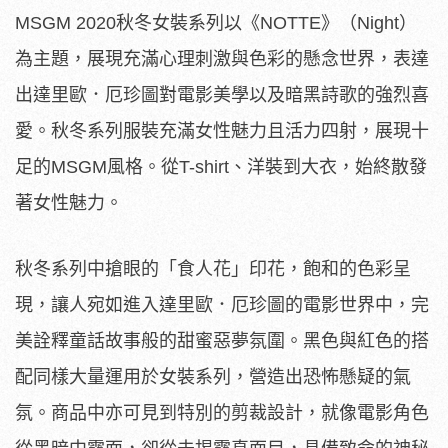
MSGM 2020秋冬女裝系列以《NOTTE》（Night）
為主題，展現充滿心理刺激與色彩的懸念世界，表達
出達里歐．厄珍圖對電影美學以及暗黑詩歌的強烈喜
愛。秋冬系列服裝充滿女性魅力且活力四射，展現十
足的MSGM風格。從T-shirt、洋裝到大衣，始終散發
著女性魅力。
秋冬系列中搶眼的「食人花」印花，飽和的色彩呈
現，讓人宛如進入達里歐．厄珍圖的電影世界中，完
美詮釋童話故事般的甜蜜惡夢氛圍。黑色與紅色的搭
配同樣大量運用於女裝系列，營造出恐怖懸疑的氣
氛。商品中亦可見到特別的剪裁設計，就像電影角色