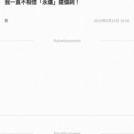
我一直不相信「永遠」這個詞！
教
2019年5月10日 18:00
Advertisements
Advertisements