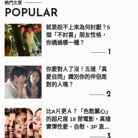
熱門文章
POPULAR
就是說不上來為何討厭？5
個「不討喜」朋友性格，
你遇過哪一種？
1
你愛對人了沒！五道「真
愛自問」識別你的伴侶是
對的人嗎？
2
比A片更Ａ？「色慾薰心」
的超尺度 18 禁電影，真槍
實彈性愛、自慰、3P 直接
上！
3