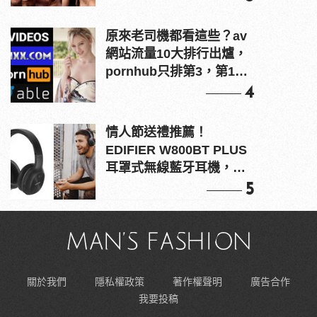
原來老司機都看這些？av
網站流量10大排行出爐，
pornhub只排第3，第1名
竟是他？
4
情人節送禮推薦！
EDIFIER W800BT PLUS
耳罩式無線藍牙耳機，在
耳邊傾訴甜言蜜語
5
關於我們
隱私權政策
著作權聲明
廣告合作
我要投稿