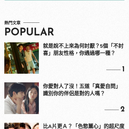
結！ | manfash
熱門文章
POPULAR
就是說不上來為何討厭？5個「不討
喜」朋友性格，你遇過哪一種？
1
你愛對人了沒！五道「真愛自問」
識別你的伴侶是對的人嗎？
2
比A片更Ａ？「色慾薰心」的超尺度