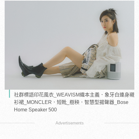
社群標語印花風衣_WEAVISM織本主義．象牙白連身襯
衫裙_MONCLER．短靴_樹秧．智慧型揚聲器_Bose
Home Speaker 500
Advertisements