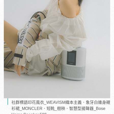
社群標語印花風衣_WEAVISM織本主義．象牙白連身襯
衫裙_MONCLER．短靴_樹秧．智慧型揚聲器_Bose