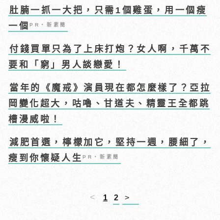
肚腩一抓一大把，只需1個雞蛋，用一個瘦
一個
PR・新素簡
付錢買單只為了上床打炮？女人啊，千萬不
要和「窮」男人談戀愛！
當年的《魔戒》演員現在都怎麼樣了？亞拉
岡變化超大，咕嚕、甘道夫、精靈王全都跳
槽漫威啦！
減肥首選，檸檬加它，堅持一週，腰細了，
瘦到你懷疑人生
PR・新素簡
<
1
2
>