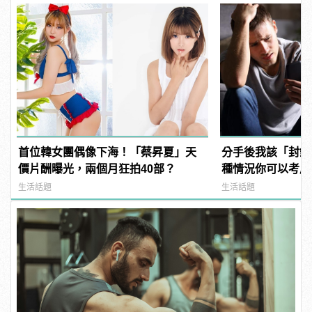
首位韓女團偶像下海！「蔡昇夏」天
分手後我該「封鎖
價片酬曝光，兩個月狂拍40部？
種情況你可以考慮
生活話題
生活話題