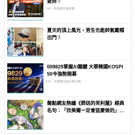
愛妳！
PR・台灣癌症基金會
夏天的頂上風光，男生也能帥氣戴帽
出門！
009829掌握AI關鍵 大華韓國KOSPI
50今強勢開募
PR・大華銀全能行銷方案
盤點網友熱議《葬送的芙利蓮》經典
名句：「欣美爾一定會這麼做的」超
感動