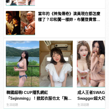
～ | manfashion這樣變型男
當年的《神鬼傳奇》演員現在都怎麼
樣了？印和闐一樣帥，布蘭登費雪大
發福！
韓國超萌I CUP隱乳網紅
成人王者SWAG
「Sejinming」！掀起衣服也太「胸」
Swagger超大
了吧！ | manfashion這樣變型男
紅海鮮通通有，親
生活話題
生活話題