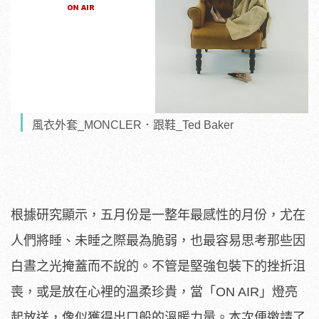
風衣外套_MONCLER．跟鞋_Ted Baker
根據研究顯示，五月份是一整年最感性的月份，尤在
人們將睡、未睡之際最為脆弱，也最容易思考那些因
白晝之光掩蓋而不說的。不管是堅強包裝下的挫折沮
喪，或是放在心裡的溫柔珍貴，當「ON AIR」燈亮
起放送，像似獲得出口般的溫暖力量。本次便邀請了