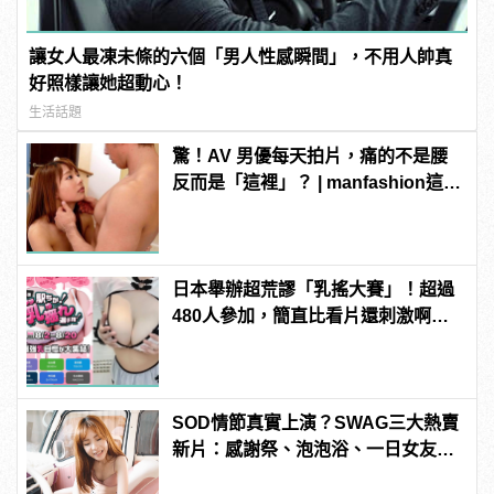
讓女人最凍未條的六個「男人性感瞬間」，不用人帥真
好照樣讓她超動心！
生活話題
驚！AV 男優每天拍片，痛的不是腰
反而是「這裡」？ | manfashion這樣
變型男
日本舉辦超荒謬「乳搖大賽」！超過
480人參加，簡直比看片還刺激啊！ |
manfashion這樣變型男
SOD情節真實上演？SWAG三大熱賣
新片：感謝祭、泡泡浴、一日女友超
刺激！老司機直呼：賺到了超爽Der