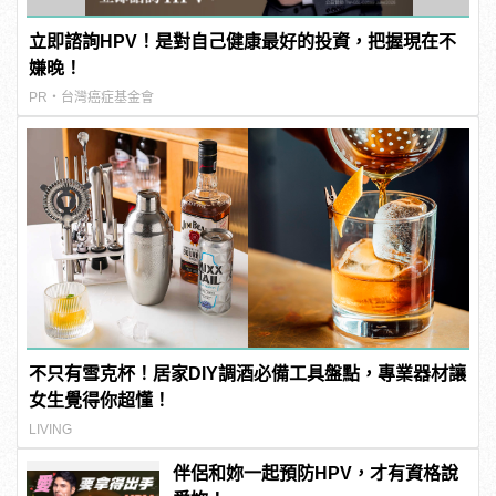
立即諮詢HPV！是對自己健康最好的投資，把握現在不
嫌晚！
PR・台灣癌症基金會
不只有雪克杯！居家DIY調酒必備工具盤點，專業器材讓
女生覺得你超懂！
LIVING
伴侶和妳一起預防HPV，才有資格說