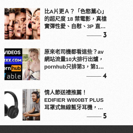
比A片更Ａ？「色慾薰心」
的超尺度 18 禁電影，真槍
實彈性愛、自慰、3P 直接
上！
3
原來老司機都看這些？av
網站流量10大排行出爐，
pornhub只排第3，第1名
竟是他？
4
情人節送禮推薦！
EDIFIER W800BT PLUS
耳罩式無線藍牙耳機，在
耳邊傾訴甜言蜜語
5