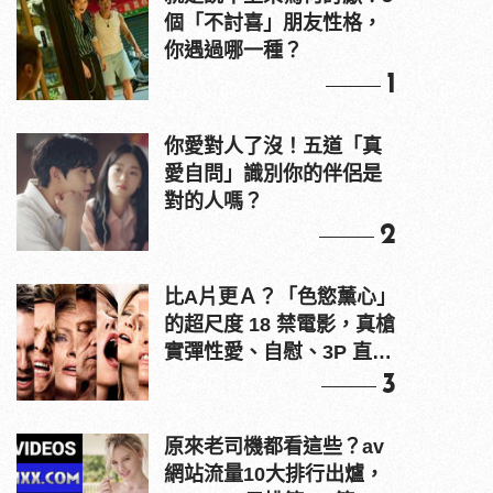
個「不討喜」朋友性格，
你遇過哪一種？
1
你愛對人了沒！五道「真
愛自問」識別你的伴侶是
對的人嗎？
2
比A片更Ａ？「色慾薰心」
的超尺度 18 禁電影，真槍
實彈性愛、自慰、3P 直接
上！
3
原來老司機都看這些？av
網站流量10大排行出爐，