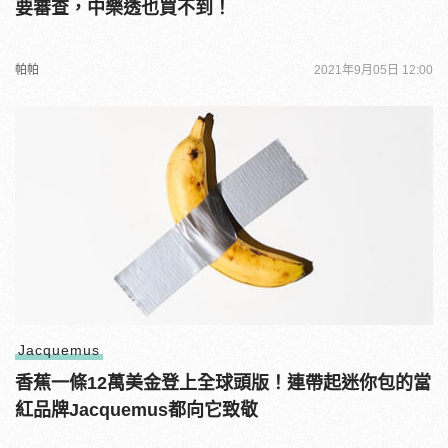
要審查，中樂透也買不到！
帕帕
2021年9月05日 12:00
Jacquemus
香蕉一條12萬美金登上全球頭版！連帶起迷你包的當
紅品牌Jacquemus都向它致敬