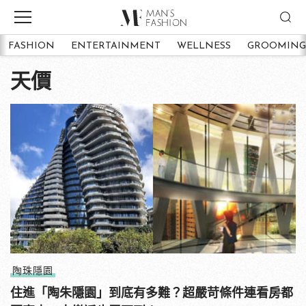
FASHION
ENTERTAINMENT
WELLNESS
GROOMING
天價
陶珠隱園
住進「陶朱隱園」到底有多難？超嚴苛條件連看房都