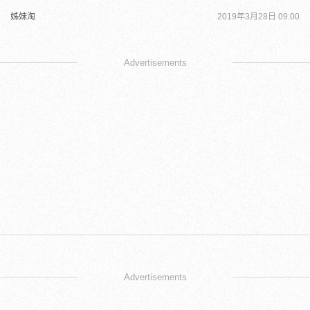
姊妹淘
2019年3月28日 09:00
Advertisements
Advertisements