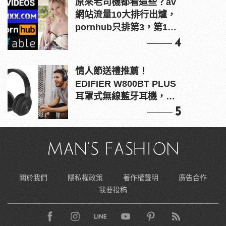
原來老司機都看這些？av
網站流量10大排行出爐，
pornhub只排第3，第1名
竟是他？
4
情人節送禮推薦！
EDIFIER W800BT PLUS
耳罩式無線藍牙耳機，在
耳邊傾訴甜言蜜語
5
關於我們
隱私權政策
著作權聲明
廣告合作
我要投稿