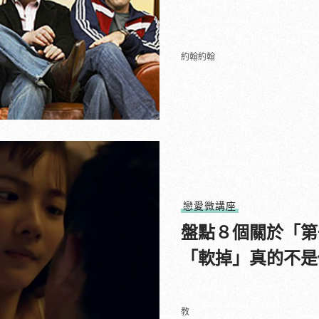
約翰約翰
戀愛微講座
盤點８個關於「第
「軟掉」真的不是
教