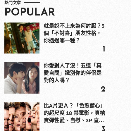
熱門文章
POPULAR
就是說不上來為何討厭？5
個「不討喜」朋友性格，
你遇過哪一種？
1
你愛對人了沒！五道「真
愛自問」識別你的伴侶是
對的人嗎？
2
比A片更Ａ？「色慾薰心」
的超尺度 18 禁電影，真槍
實彈性愛、自慰、3P 直接
上！
3