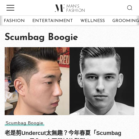
FASHION
ENTERTAINMENT
WELLNESS
GROOMING
Scumbag Boogie
Scumbag Boogie
老是剪Undercut太無趣？今年春夏「Scumbag