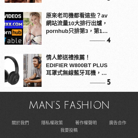
原來老司機都看這些？av
網站流量10大排行出爐，
pornhub只排第3，第1名
竟是他？
4
情人節送禮推薦！
EDIFIER W800BT PLUS
耳罩式無線藍牙耳機，在
耳邊傾訴甜言蜜語
5
關於我們
隱私權政策
著作權聲明
廣告合作
我要投稿