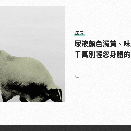
尿尿
尿液顏色濁黃、味
千萬別輕忽身體的
Kai