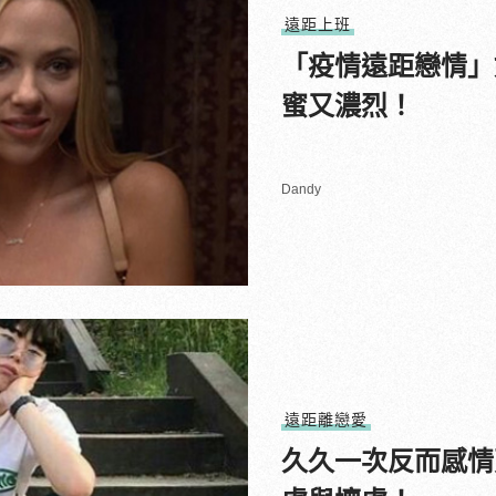
遠距上班
「疫情遠距戀情」
蜜又濃烈！
Dandy
遠距離戀愛
久久一次反而感情