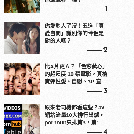
你遇過哪一種？
1
你愛對人了沒！五道「真
愛自問」識別你的伴侶是
對的人嗎？
2
比A片更Ａ？「色慾薰心」
的超尺度 18 禁電影，真槍
實彈性愛、自慰、3P 直接
上！
3
原來老司機都看這些？av
網站流量10大排行出爐，
pornhub只排第3，第1名
竟是他？
4